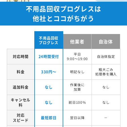
不用品回収プログレスは
他社とココがちがう
不用品回収
他業者
自治体
プログレス
平日
対応時間
24時間受付
自治体指定
9:00～19:00
粗大ごみ
料金
330円～
明記なし
処理券を
購入
作業後に
追加料金
なし
なし
加算
キャンセル
なし
前日100％
なし
料
対応
最短即日
翌日以降
－
スピード