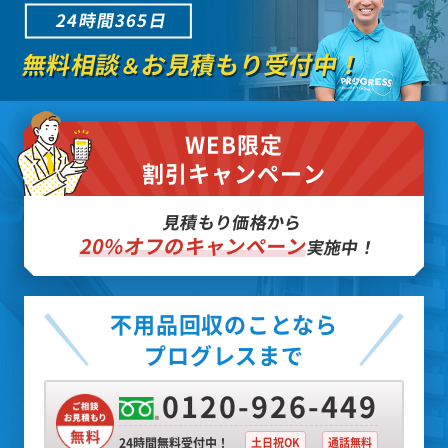
24時間365日
無料相談
お見積もり受付中！
＆
WEB限定
割引キャンペーン
見積もり価格から
20%オフのキャンペーン
実施中！
不用品回収のことなら
プログレスまで
0120-926-449
24時間無料受付中！
土日祝OK
通話無料