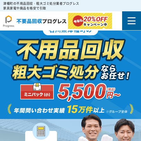
津幡町の不用品回収・粗大ゴミ処分業者プログレス
家具家電や廃品を格安で引取
20%
OFF
キャンペーン中
石川県津幡町の