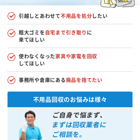
引越しとあわせて
不用品を処分
したい
粗大ゴミを
自宅まで引き取り
に
来てほしい
使わなくなった
家具や家電を回収
してほしい
事務所や倉庫にある
廃品を捨てたい
不用品回収のお悩みは様々
ご自身で悩まず、
まずは回収業者に
ご相談を。