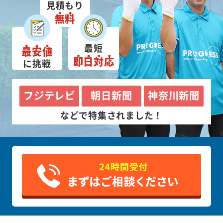
見積もり
無料
最短
最安値
即日対応
に挑戦
フジテレビ
朝日新聞
神奈川新聞
などで特集されました！