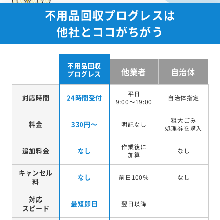
不用品回収プログレスは
他社とココがちがう
不用品回収
他業者
自治体
プログレス
平日
対応時間
24時間受付
自治体指定
9:00～19:00
粗大ごみ
料金
330円～
明記なし
処理券を
購入
作業後に
追加料金
なし
なし
加算
キャンセル
なし
前日100％
なし
料
対応
最短即日
翌日以降
－
スピード