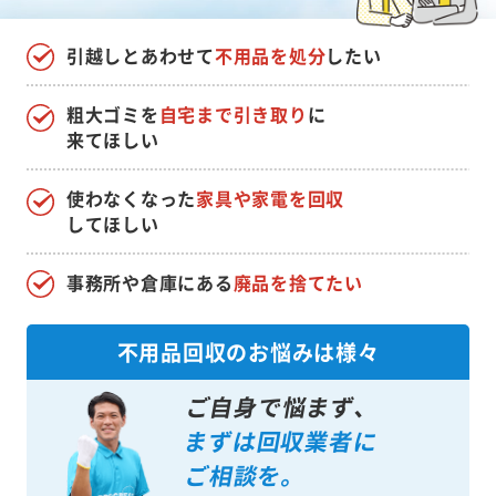
引越しとあわせて
不用品を処分
したい
粗大ゴミを
自宅まで引き取り
に
来てほしい
使わなくなった
家具や家電を回収
してほしい
事務所や倉庫にある
廃品を捨てたい
不用品回収のお悩みは様々
ご自身で悩まず、
まずは回収業者に
ご相談を。