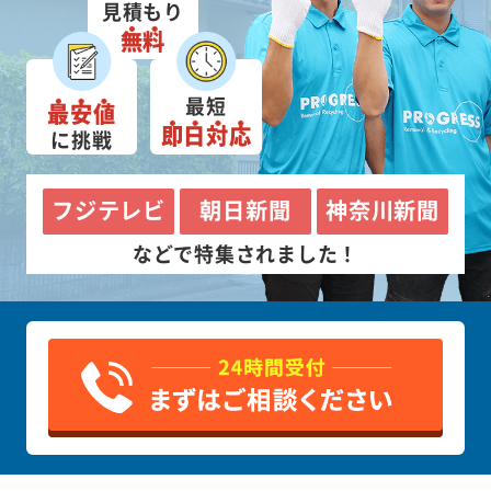
見積もり
無料
最短
最安値
即日対応
に挑戦
フジテレビ
朝日新聞
神奈川新聞
などで特集されました！