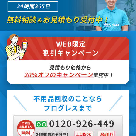
24時間365日
無料相談
お見積もり受付中！
＆
WEB限定
割引キャンペーン
見積もり価格から
20%オフのキャンペーン
実施中！
不用品回収のことなら
プログレスまで
0120-926-449
24時間無料受付中！
土日祝OK
通話無料