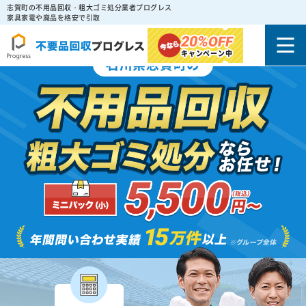
志賀町の不用品回収・粗大ゴミ処分業者プログレス
家具家電や廃品を格安で引取
20%
OFF
キャンペーン中
石川県志賀町の