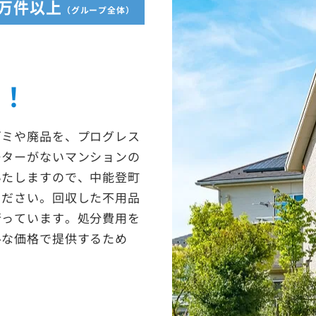
5万件以上
（グループ全体）
収！
ゴミや廃品を、プログレス
ーターがないマンションの
いたしますので、中能登町
ください。回収した不用品
行っています。処分費用を
ルな価格で提供するため