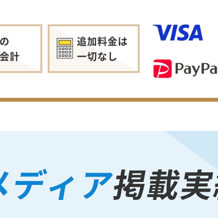
の
追加料金は
会計
一切なし
メディア
掲載実