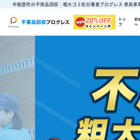
中能登町の不用品回収・粗大ゴミ処分業者プログレス
家具家
20%
OFF
トッ
初
プ
へ
キャンペーン中