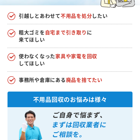
引越しとあわせて
不用品を処分
したい
粗大ゴミを
自宅まで引き取り
に
来てほしい
使わなくなった
家具や家電を回収
してほしい
事務所や倉庫にある
廃品を捨てたい
不用品回収のお悩みは様々
ご自身で悩まず、
まずは回収業者に
ご相談を。