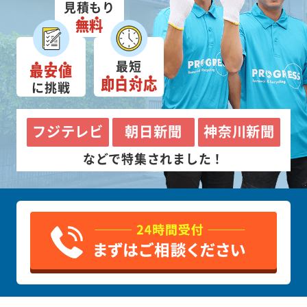
見積もり
無料
最短
最安値
即日対応
に挑戦
フジテレビ
朝日新聞
神奈川新聞
などで特集されました！