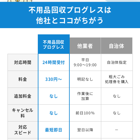
不用品回収プログレスは
他社とココがちがう
不用品回収
他業者
自治体
プログレス
平日
対応時間
24時間受付
自治体指定
9:00～19:00
粗大ごみ
料金
330円～
明記なし
処理券を
購入
作業後に
追加料金
なし
なし
加算
キャンセル
なし
前日100％
なし
料
対応
最短即日
翌日以降
－
スピード