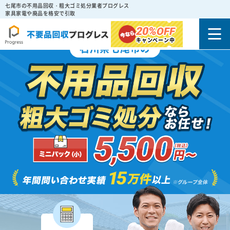
七尾市の不用品回収・粗大ゴミ処分業者プログレス
家具家電や廃品を格安で引取
20%
OFF
キャンペーン中
石川県七尾市の