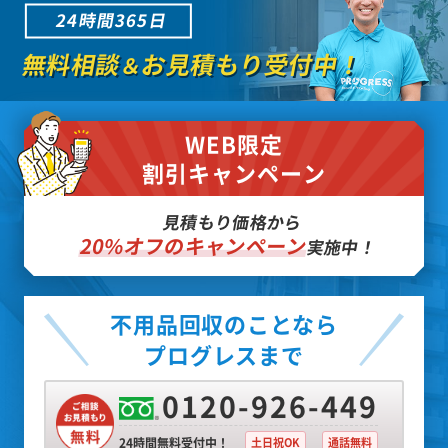
24時間365日
無料相談
お見積もり受付中！
＆
WEB限定
割引キャンペーン
見積もり価格から
20%オフのキャンペーン
実施中！
不用品回収のことなら
プログレスまで
0120-926-449
24時間無料受付中！
土日祝OK
通話無料