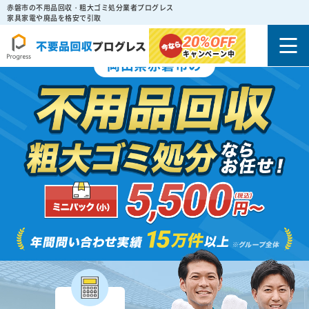
赤磐市の不用品回収・粗大ゴミ処分業者プログレス
家具家電や廃品を格安で引取
20%
OFF
キャンペーン中
岡山県赤磐市の