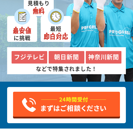
見積もり
無料
最短
最安値
即日対応
に挑戦
フジテレビ
朝日新聞
神奈川新聞
などで特集されました！