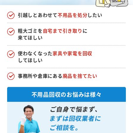
引越しとあわせて
不用品を処分
したい
粗大ゴミを
自宅まで引き取り
に
来てほしい
使わなくなった
家具や家電を回収
してほしい
事務所や倉庫にある
廃品を捨てたい
不用品回収のお悩みは様々
ご自身で悩まず、
まずは回収業者に
ご相談を。