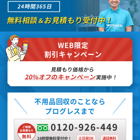
24時間365日
無料相談
お見積もり受付中！
＆
WEB限定
割引キャンペーン
見積もり価格から
20%オフのキャンペーン
実施中！
不用品回収のことなら
プログレスまで
0120-926-449
24時間無料受付中！
土日祝OK
通話無料