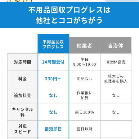
不用品回収プログレスは
他社とココがちがう
不用品回収
他業者
自治体
プログレス
平日
対応時間
24時間受付
自治体指定
9:00～19:00
粗大ごみ
料金
330円～
明記なし
処理券を
購入
作業後に
追加料金
なし
なし
加算
キャンセル
なし
前日100％
なし
料
対応
最短即日
翌日以降
－
スピード