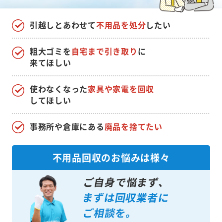
引越しとあわせて
不用品を処分
したい
粗大ゴミを
自宅まで引き取り
に
来てほしい
使わなくなった
家具や家電を回収
してほしい
事務所や倉庫にある
廃品を捨てたい
不用品回収のお悩みは様々
ご自身で悩まず、
まずは回収業者に
ご相談を。