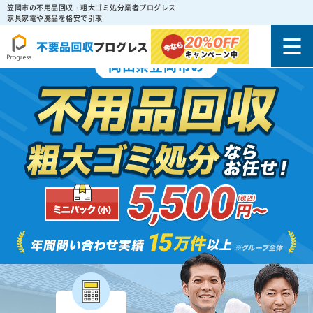
笠岡市の不用品回収・粗大ゴミ処分業者プログレス
家具家電や廃品を格安で引取
20%
OFF
キャンペーン中
岡山県笠岡市の