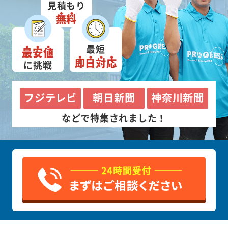
見積もり
無料
最短
最安値
即日対応
に挑戦
フジテレビ
朝日新聞
神奈川新聞
などで特集されました！