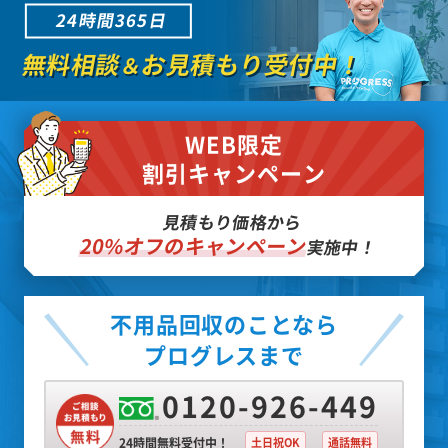
24時間365日
無料相談
お見積もり受付中！
＆
WEB限定
割引キャンペーン
見積もり価格から
20%オフのキャンペーン
実施中！
不用品回収のことなら
プログレスまで
0120-926-449
24時間無料受付中！
土日祝OK
通話無料