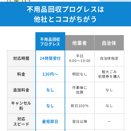
不用品回収プログレスは
他社とココがちがう
不用品回収
他業者
自治体
プログレス
平日
対応時間
24時間受付
自治体指定
9:00～19:00
粗大ごみ
料金
330円～
明記なし
処理券を
購入
作業後に
追加料金
なし
なし
加算
キャンセル
なし
前日100％
なし
料
対応
最短即日
翌日以降
－
スピード