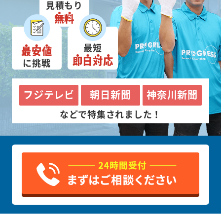
見積もり
無料
最短
最安値
即日対応
に挑戦
フジテレビ
朝日新聞
神奈川新聞
などで特集されました！