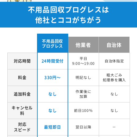
不用品回収プログレスは
他社とココがちがう
不用品回収
他業者
自治体
プログレス
平日
対応時間
24時間受付
自治体指定
9:00～19:00
粗大ごみ
料金
330円～
明記なし
処理券を
購入
作業後に
追加料金
なし
なし
加算
キャンセル
なし
前日100％
なし
料
対応
最短即日
翌日以降
－
スピード