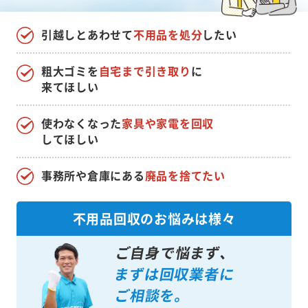
引越しとあわせて
不用品を処分
したい
粗大ゴミを
自宅まで引き取り
に
来てほしい
使わなくなった
家具や家電を回収
してほしい
事務所や倉庫にある
廃品を捨てたい
不用品回収のお悩みは様々
ご自身で悩まず、
まずは回収業者に
ご相談を。