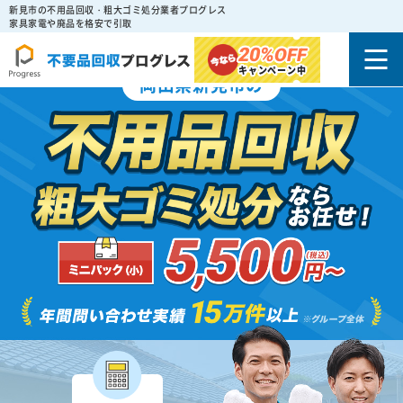
新見市の不用品回収・粗大ゴミ処分業者プログレス
家具家電や廃品を格安で引取
20%
OFF
キャンペーン中
岡山県新見市の