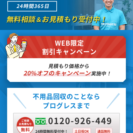
24時間365日
無料相談
お見積もり受付中！
＆
WEB限定
割引キャンペーン
見積もり価格から
20%オフのキャンペーン
実施中！
不用品回収のことなら
プログレスまで
0120-926-449
24時間無料受付中！
土日祝OK
通話無料