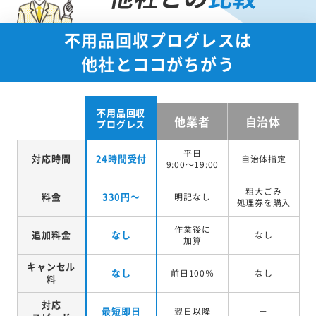
不用品回収プログレスは
他社とココがちがう
不用品回収
他業者
自治体
プログレス
平日
対応時間
24時間受付
自治体指定
9:00～19:00
粗大ごみ
料金
330円～
明記なし
処理券を
購入
作業後に
追加料金
なし
なし
加算
キャンセル
なし
前日100％
なし
料
対応
最短即日
翌日以降
－