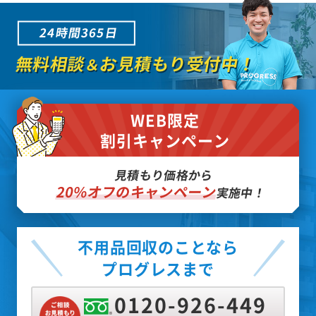
24時間365日
無料相談
お見積もり受付中！
＆
WEB限定
割引キャンペーン
見積もり価格から
20%オフのキャンペーン
実施中！
不用品回収のことなら
プログレスまで
0120-926-449