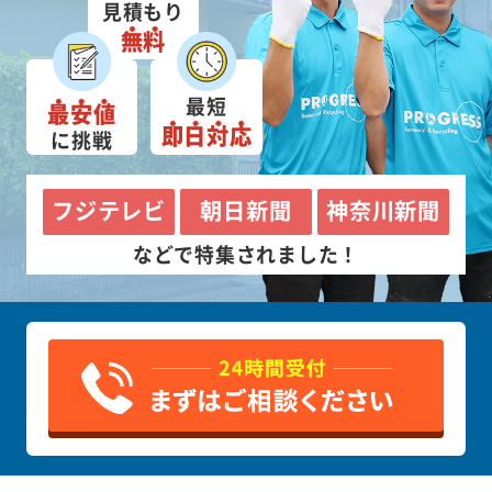
見積もり
無料
最短
最安値
即日対応
に挑戦
フジテレビ
朝日新聞
神奈川新聞
などで特集されました！