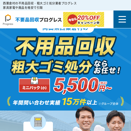
西粟倉村の不用品回収・粗大ゴミ処分業者プログレス
家具家電や廃品を格安で引取
20%
OFF
キャンペーン中
岡山県西粟倉村の