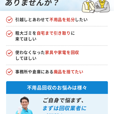
ありませんか？
引越しとあわせて
不用品を処分
したい
粗大ゴミを
自宅まで引き取り
に
来てほしい
使わなくなった
家具や家電を回収
してほしい
事務所や倉庫にある
廃品を捨てたい
不用品回収のお悩みは様々
ご自身で悩まず、
まずは回収業者に