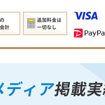
の
追加料金は
会計
一切なし
メディア
掲載実