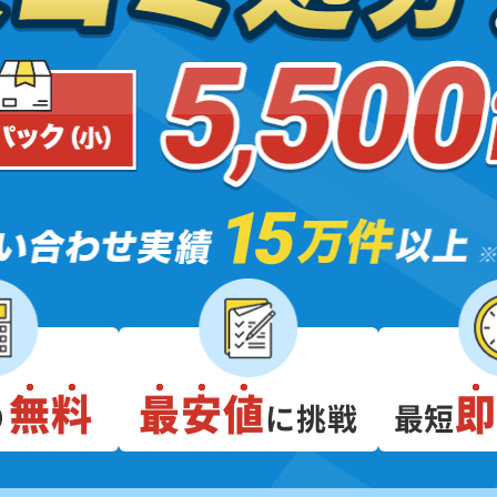
無料
最安値
り
に挑戦
最短