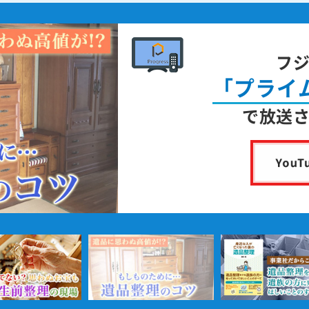
フ
「プライ
で放送