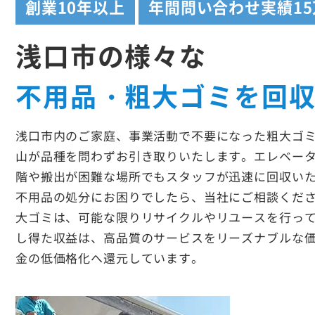
創業
10年以上
年間問い合わせ実績
1
浅口市の様々な
不用品・粗大ゴミを回
浅口市内のご家庭、事業活動で不要になった粗大ゴ
山が品種を問わずお引き取りいたします。エレベー
階や搬出が困難な場所でもスタッフが迅速に回収い
不用品の処分にお困りでしたら、当社にご相談くだ
大ゴミは、可能な限りリサイクルやリユースを行っ
し得た収益は、高品質のサービスをリーズナブルな
金の低価格化へ還元しています。