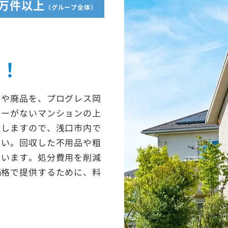
5万件以上
（グループ全体）
収！
ミや廃品を、プログレス岡
ターがないマンションの上
たしますので、浅口市内で
さい。回収した不用品や粗
ています。処分費用を削減
価格で提供するために、料