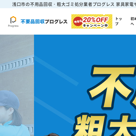
浅口市の不用品回収・粗大ゴミ処分業者プログレス
家具家電
20%
OFF
トッ
初
プ
へ
キャンペーン中