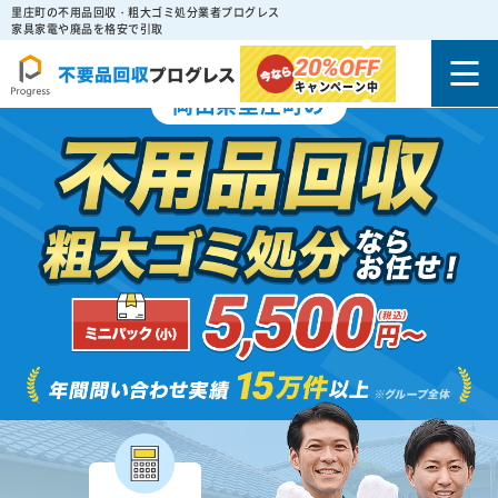
里庄町の不用品回収・粗大ゴミ処分業者プログレス
家具家電や廃品を格安で引取
20%
OFF
キャンペーン中
岡山県里庄町の