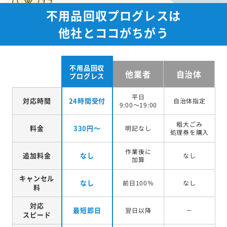
不用品回収プログレスは
他社とココがちがう
不用品回収
他業者
自治体
プログレス
平日
対応時間
24時間受付
自治体指定
9:00～19:00
粗大ごみ
料金
330円～
明記なし
処理券を
購入
作業後に
追加料金
なし
なし
加算
キャンセル
なし
前日100％
なし
料
対応
最短即日
翌日以降
－
スピード