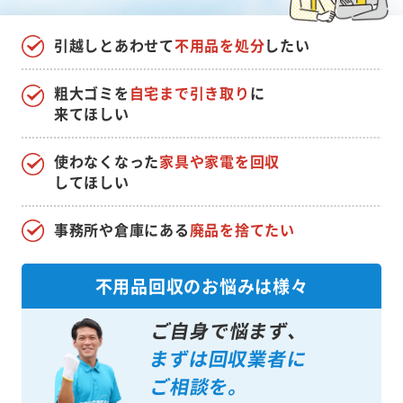
引越しとあわせて
不用品を処分
したい
粗大ゴミを
自宅まで引き取り
に
来てほしい
使わなくなった
家具や家電を回収
してほしい
事務所や倉庫にある
廃品を捨てたい
不用品回収のお悩みは様々
ご自身で悩まず、
まずは回収業者に
ご相談を。