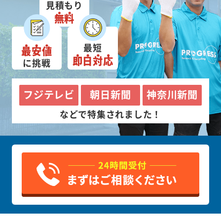
見積もり
無料
最短
最安値
即日対応
に挑戦
フジテレビ
朝日新聞
神奈川新聞
などで特集されました！