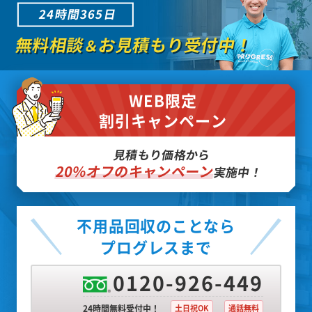
24時間365日
無料相談
お見積もり受付中！
＆
WEB限定
割引キャンペーン
見積もり価格から
20%オフのキャンペーン
実施中！
不用品回収のことなら
プログレスまで
0120-926-449
24時間無料受付中！
土日祝OK
通話無料