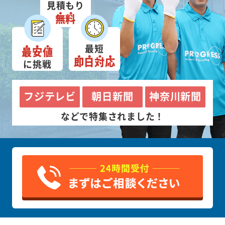
見積もり
無料
最短
最安値
即日対応
に挑戦
フジテレビ
朝日新聞
神奈川新聞
などで特集されました！