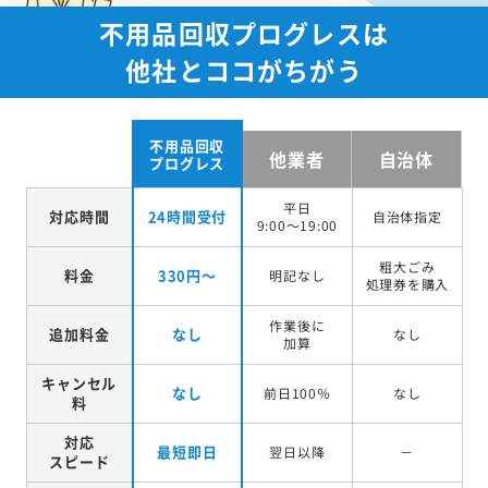
不用品回収プログレスは
他社とココがちがう
不用品回収
他業者
自治体
プログレス
平日
対応時間
24時間受付
自治体指定
9:00～19:00
粗大ごみ
料金
330円～
明記なし
処理券を
購入
作業後に
追加料金
なし
なし
加算
キャンセル
なし
前日100％
なし
料
対応
最短即日
翌日以降
－
スピード