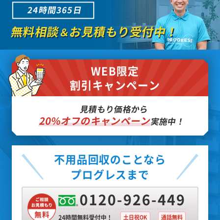
24時間365日
無料相談
お見積もり受付中！
＆
WEB限定
割引キャンペーン
見積もり価格から
20%オフのキャンペーン
実施中！
不用品回収のことなら
プログレスまで
0120-926-449
24時間無料受付中！
土日祝OK
通話無料