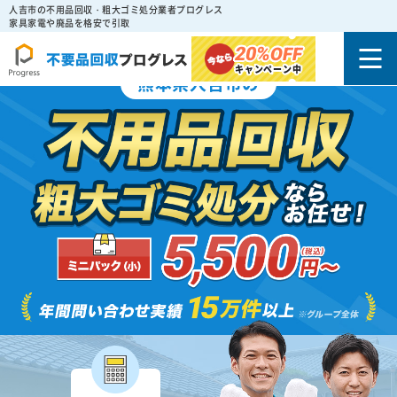
人吉市の不用品回収・粗大ゴミ処分業者プログレス
家具家電や廃品を格安で引取
20%
OFF
キャンペーン中
熊本県人吉市の