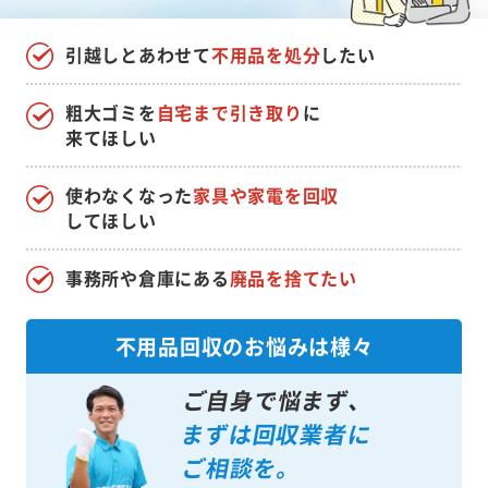
引越しとあわせて
不用品を処分
したい
粗大ゴミを
自宅まで引き取り
に
来てほしい
使わなくなった
家具や家電を回収
してほしい
事務所や倉庫にある
廃品を捨てたい
不用品回収のお悩みは様々
ご自身で悩まず、
まずは回収業者に
ご相談を。