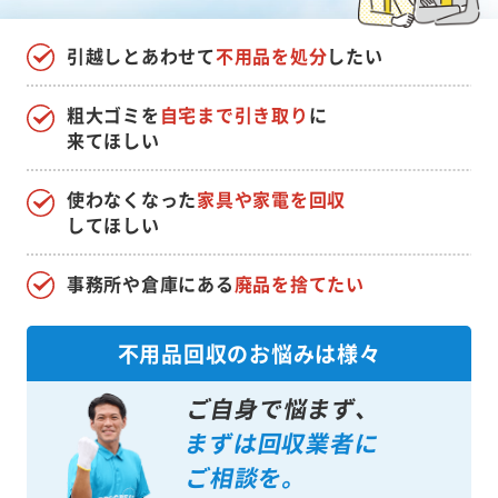
引越しとあわせて
不用品を処分
したい
粗大ゴミを
自宅まで引き取り
に
来てほしい
使わなくなった
家具や家電を回収
してほしい
事務所や倉庫にある
廃品を捨てたい
不用品回収のお悩みは様々
ご自身で悩まず、
まずは回収業者に
ご相談を。