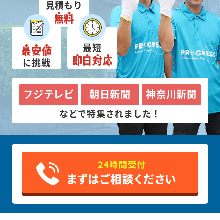
見積もり
無料
最短
最安値
即日対応
に挑戦
フジテレビ
朝日新聞
神奈川新聞
などで特集されました！