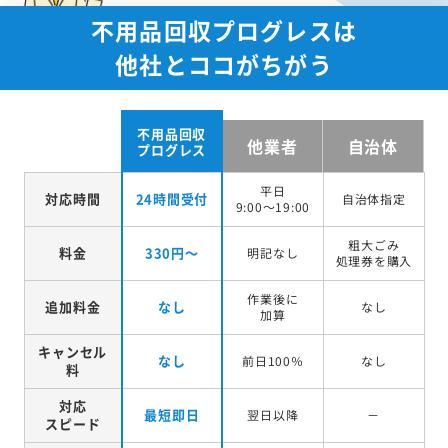
不用品回収プログレスは
他社とココがちがう
不用品回収
他業者
自治体
プログレス
平日
対応時間
24時間受付
自治体指定
9:00～19:00
粗大ごみ
料金
330円～
明記なし
処理券を
購入
作業後に
追加料金
なし
なし
加算
キャンセル
なし
前日100％
なし
料
対応
最短即日
翌日以降
－
スピード