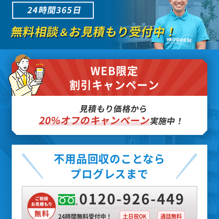
24時間365日
無料相談
お見積もり受付中！
＆
WEB限定
割引キャンペーン
見積もり価格から
20%オフのキャンペーン
実施中！
不用品回収のことなら
プログレスまで
0120-926-449
24時間無料受付中！
土日祝OK
通話無料