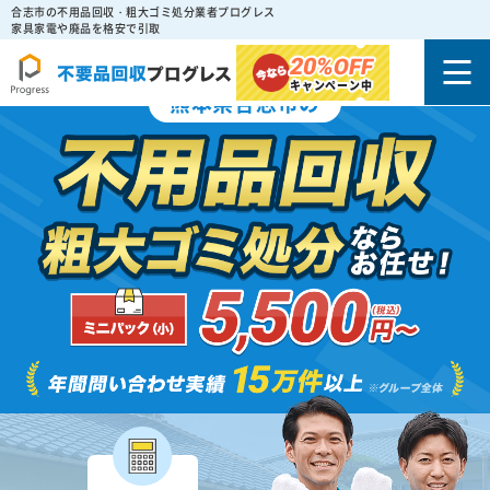
合志市の不用品回収・粗大ゴミ処分業者プログレス
家具家電や廃品を格安で引取
20%
OFF
キャンペーン中
熊本県合志市の