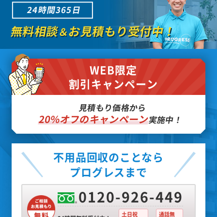
24時間365日
無料相談
お見積もり受付中！
＆
WEB限定
割引キャンペーン
見積もり価格から
20%オフのキャンペーン
実施中！
不用品回収のことなら
プログレスまで
0120-926-449
土日祝
通話無