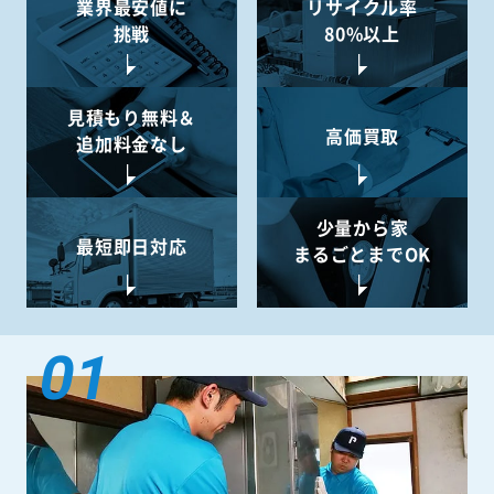
業界最安値に
リサイクル率
挑戦
80%以上
見積もり無料＆
高価買取
追加料金なし
少量から
家
最短即日対応
まるごとまでOK