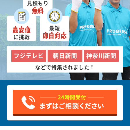
見積もり
無料
最短
最安値
即日対応
に挑戦
フジテレビ
朝日新聞
神奈川新聞
などで特集されました！