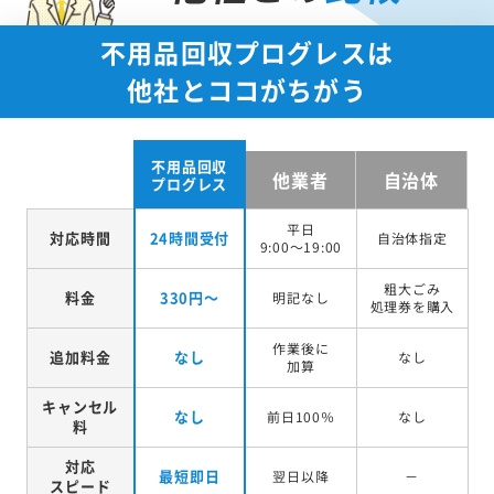
不用品回収プログレスは
他社とココがちがう
不用品回収
他業者
自治体
プログレス
平日
対応時間
24時間受付
自治体指定
9:00～19:00
粗大ごみ
料金
330円～
明記なし
処理券を
購入
作業後に
追加料金
なし
なし
加算
キャンセル
なし
前日100％
なし
料
対応
最短即日
翌日以降
－
スピード