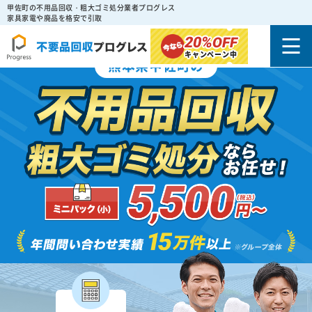
甲佐町の不用品回収・粗大ゴミ処分業者プログレス
家具家電や廃品を格安で引取
20%
OFF
キャンペーン中
熊本県甲佐町の