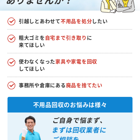
引越しとあわせて
不用品を処分
したい
粗大ゴミを
自宅まで引き取り
に
来てほしい
使わなくなった
家具や家電を回収
してほしい
事務所や倉庫にある
廃品を捨てたい
不用品回収のお悩みは様々
ご自身で悩まず、
まずは回収業者に
ご相談を。