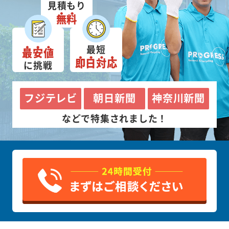
見積もり
無料
最短
最安値
即日対応
に挑戦
フジテレビ
朝日新聞
神奈川新聞
などで特集されました！