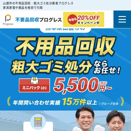
山鹿市の不用品回収・粗大ゴミ処分業者プログレス
家具家電や廃品を格安で引取
20%
OFF
キャンペーン中
熊本県山鹿市の