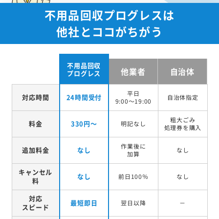
不用品回収プログレスは
他社とココがちがう
不用品回収
他業者
自治体
プログレス
平日
対応時間
24時間受付
自治体指定
9:00～19:00
粗大ごみ
料金
330円～
明記なし
処理券を
購入
作業後に
追加料金
なし
なし
加算
キャンセル
なし
前日100％
なし
料
対応
最短即日
翌日以降
－
スピード