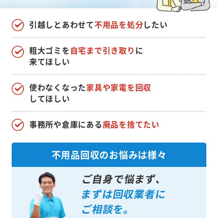
引越しとあわせて
不用品を処分
したい
粗大ゴミを
自宅まで引き取り
に
来てほしい
使わなくなった
家具や家電を回収
してほしい
事務所や倉庫にある
廃品を捨てたい
不用品回収のお悩みは様々
ご自身で悩まず、
まずは回収業者に
ご相談を。