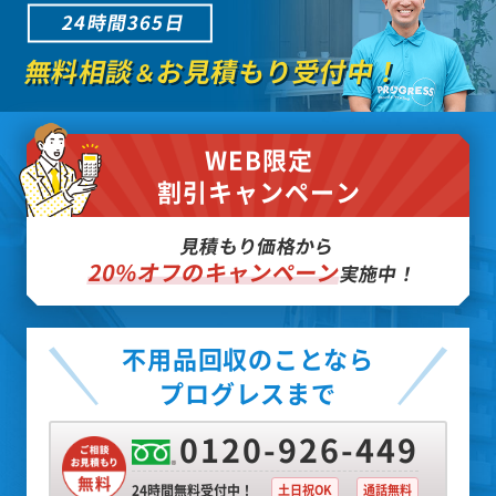
24時間365日
無料相談
お見積もり受付中！
＆
WEB限定
割引キャンペーン
見積もり価格から
20%オフのキャンペーン
実施中！
不用品回収のことなら
プログレスまで
0120-926-449
24時間無料受付中！
土日祝OK
通話無料