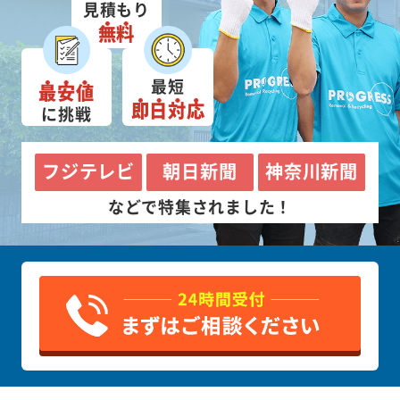
見積もり
無料
最短
最安値
即日対応
に挑戦
フジテレビ
朝日新聞
神奈川新聞
などで特集されました！