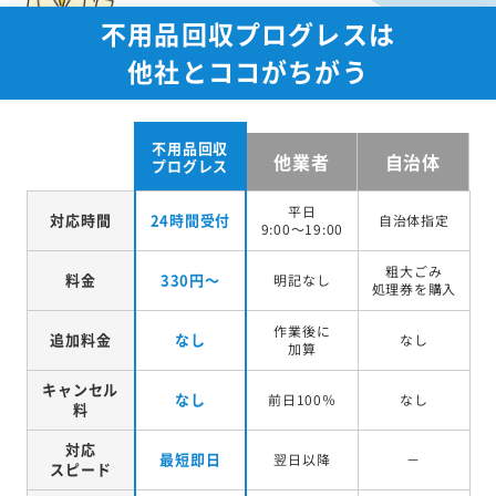
不用品回収プログレスは
他社とココがちがう
不用品回収
他業者
自治体
プログレス
平日
対応時間
24時間受付
自治体指定
9:00～19:00
粗大ごみ
料金
330円～
明記なし
処理券を
購入
作業後に
追加料金
なし
なし
加算
キャンセル
なし
前日100％
なし
料
対応
最短即日
翌日以降
－
スピード