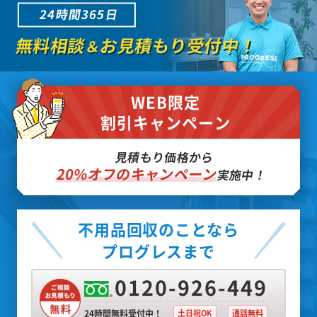
24時間365日
無料相談
お見積もり受付中！
＆
WEB限定
割引キャンペーン
見積もり価格から
20%オフのキャンペーン
実施中！
不用品回収のことなら
プログレスまで
0120-926-449
24時間無料受付中！
土日祝OK
通話無料