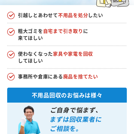
引越しとあわせて
不用品を処分
したい
粗大ゴミを
自宅まで引き取り
に
来てほしい
使わなくなった
家具や家電を回収
してほしい
事務所や倉庫にある
廃品を捨てたい
不用品回収のお悩みは様々
ご自身で悩まず、
まずは回収業者に
ご相談を。