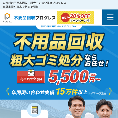
五木村の不用品回収・粗大ゴミ処分業者プログレス
家具家電や廃品を格安で引取
20%
OFF
キャンペーン中
熊本県五木村の