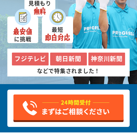
見積もり
無料
最短
最安値
即日対応
に挑戦
フジテレビ
朝日新聞
神奈川新聞
などで特集されました！