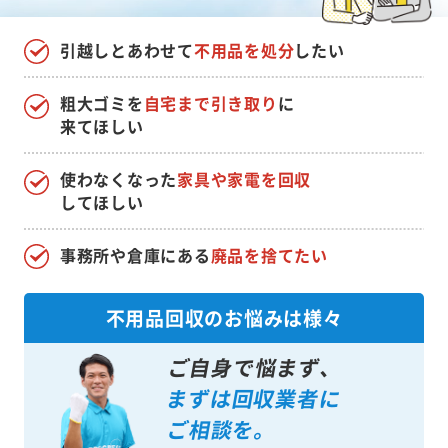
引越しとあわせて
不用品を処分
したい
粗大ゴミを
自宅まで引き取り
に
来てほしい
使わなくなった
家具や家電を回収
してほしい
事務所や倉庫にある
廃品を捨てたい
不用品回収のお悩みは様々
ご自身で悩まず、
まずは回収業者に
ご相談を。