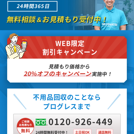
24時間365日
無料相談
お見積もり受付中！
＆
WEB限定
割引キャンペーン
見積もり価格から
20%オフのキャンペーン
実施中！
不用品回収のことなら
プログレスまで
0120-926-449
24時間無料受付中！
土日祝OK
通話無料