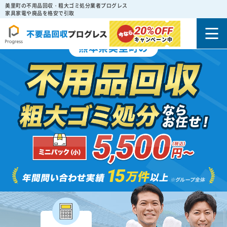
美里町の不用品回収・粗大ゴミ処分業者プログレス
家具家電や廃品を格安で引取
20%
OFF
キャンペーン中
熊本県美里町の