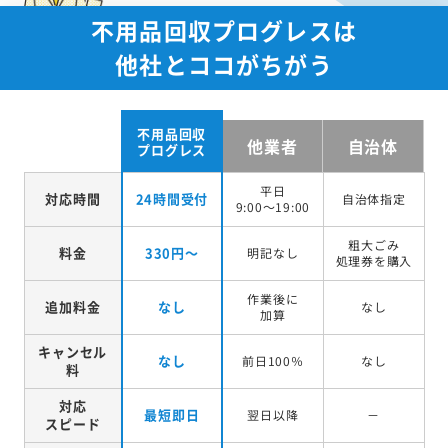
不用品回収プログレスは
他社とココがちがう
不用品回収
他業者
自治体
プログレス
平日
対応時間
24時間受付
自治体指定
9:00～19:00
粗大ごみ
料金
330円～
明記なし
処理券を
購入
作業後に
追加料金
なし
なし
加算
キャンセル
なし
前日100％
なし
料
対応
最短即日
翌日以降
－
スピード