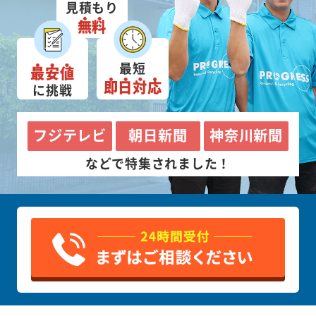
見積もり
無料
最短
最安値
即日対応
に挑戦
フジテレビ
朝日新聞
神奈川新聞
などで特集されました！