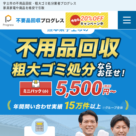
宇土市の不用品回収・粗大ゴミ処分業者プログレス
家具家電や廃品を格安で引取
20%
OFF
キャンペーン中
熊本県宇土市の