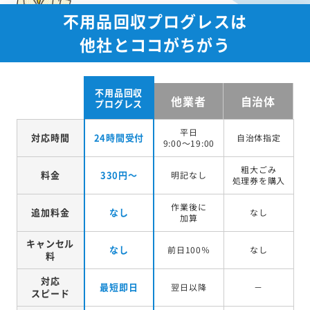
不用品回収プログレスは
他社とココがちがう
不用品回収
他業者
自治体
プログレス
平日
対応時間
24時間受付
自治体指定
9:00～19:00
粗大ごみ
料金
330円～
明記なし
処理券を
購入
作業後に
追加料金
なし
なし
加算
キャンセル
なし
前日100％
なし
料
対応
最短即日
翌日以降
－
スピード