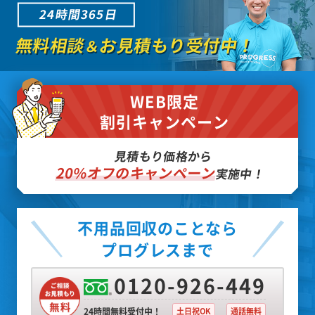
24時間365日
無料相談
お見積もり受付中！
＆
WEB限定
割引キャンペーン
見積もり価格から
20%オフのキャンペーン
実施中！
不用品回収のことなら
プログレスまで
0120-926-449
24時間無料受付中！
土日祝OK
通話無料