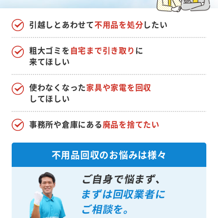
引越しとあわせて
不用品を処分
したい
粗大ゴミを
自宅まで引き取り
に
来てほしい
使わなくなった
家具や家電を回収
してほしい
事務所や倉庫にある
廃品を捨てたい
不用品回収のお悩みは様々
ご自身で悩まず、
まずは回収業者に
ご相談を。