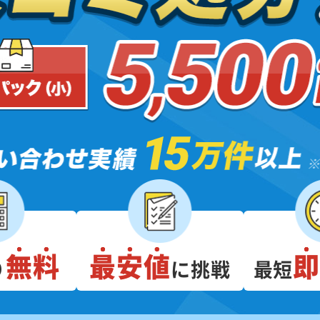
無料
最安値
り
に挑戦
最短