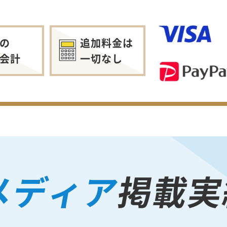
の
追加料金は
会計
一切なし
メディア
掲載実