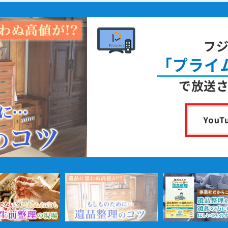
フ
「プライ
で放送