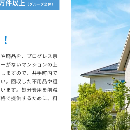
5万件以上
（グループ全体）
収！
ミや廃品を、プログレス京
ターがないマンションの上
たしますので、井手町内で
さい。回収した不用品や粗
ています。処分費用を削減
価格で提供するために、料