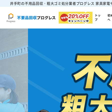
井手町の不用品回収・粗大ゴミ処分業者プログレス
家具家電
20%
OFF
トッ
初
プ
へ
キャンペーン中