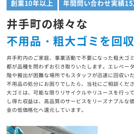
創業
10年以上
年間問い合わせ実績
1
井手町の様々な
不用品・粗大ゴミを回
井手町内のご家庭、事業活動で不要になった粗大ゴ
都が品種を問わずお引き取りいたします。エレベー
階や搬出が困難な場所でもスタッフが迅速に回収い
不用品の処分にお困りでしたら、当社にご相談くだ
大ゴミは、可能な限りリサイクルやリユースを行っ
し得た収益は、高品質のサービスをリーズナブルな
金の低価格化へ還元しています。