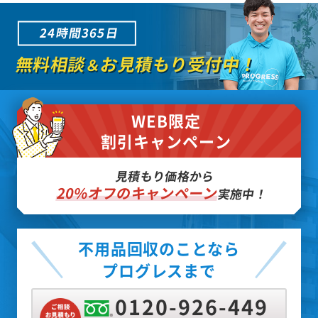
24時間365日
無料相談
お見積もり受付中！
＆
WEB限定
割引キャンペーン
見積もり価格から
20%オフのキャンペーン
実施中！
不用品回収のことなら
プログレスまで
0120-926-449