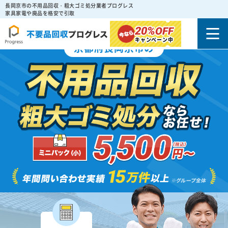
長岡京市の不用品回収・粗大ゴミ処分業者プログレス
家具家電や廃品を格安で引取
20%
OFF
キャンペーン中
京都府長岡京市の