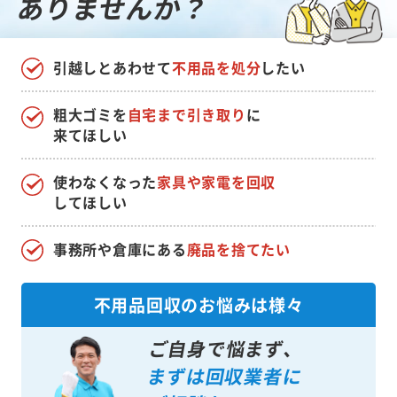
ありませんか？
引越しとあわせて
不用品を処分
したい
粗大ゴミを
自宅まで引き取り
に
来てほしい
使わなくなった
家具や家電を回収
してほしい
事務所や倉庫にある
廃品を捨てたい
不用品回収のお悩みは様々
ご自身で悩まず、
まずは回収業者に