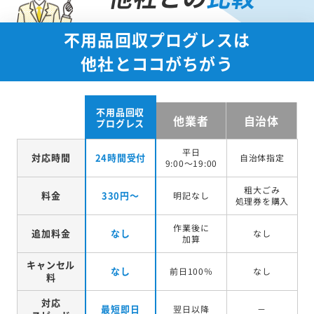
不用品回収プログレスは
他社とココがちがう
不用品回収
他業者
自治体
プログレス
平日
対応時間
24時間受付
自治体指定
9:00～19:00
粗大ごみ
料金
330円～
明記なし
処理券を
購入
作業後に
追加料金
なし
なし
加算
キャンセル
なし
前日100％
なし
料
対応
最短即日
翌日以降
－