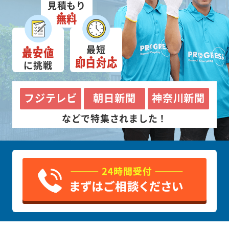
見積もり
無料
最短
最安値
即日対応
に挑戦
フジテレビ
朝日新聞
神奈川新聞
などで特集されました！