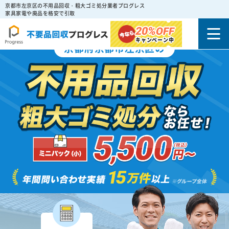
京都市左京区の不用品回収・粗大ゴミ処分業者プログレス
家具家電や廃品を格安で引取
20%
OFF
キャンペーン中
京都府京都市左京区の