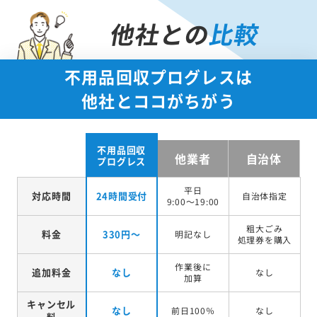
他社との
比較
不用品回収プログレスは
他社とココがちがう
不用品回収
他業者
自治体
プログレス
平日
対応時間
24時間受付
自治体指定
9:00～19:00
粗大ごみ
料金
330円～
明記なし
処理券を
購入
作業後に
追加料金
なし
なし
加算
キャンセル
なし
前日100％
なし
料