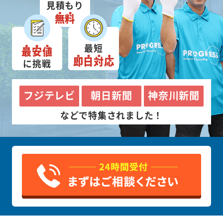
見積もり
無料
最短
最安値
即日対応
に挑戦
フジテレビ
朝日新聞
神奈川新聞
などで特集されました！