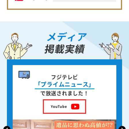
メディア
掲載実績
書籍出版
身近な人が
ース」
亡くなった後の遺品整理
た！
を出版しました！