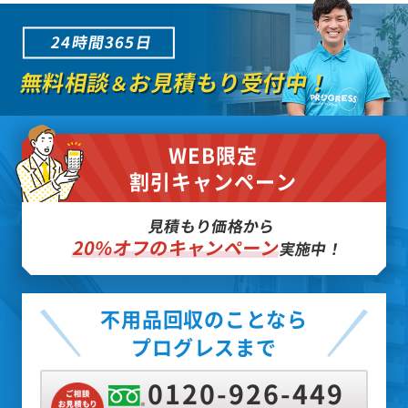
24時間365日
無料相談
お見積もり受付中！
＆
WEB限定
割引キャンペーン
見積もり価格から
20%オフのキャンペーン
実施中！
不用品回収のことなら
プログレスまで
0120-926-449