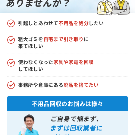
ありませんか？
引越しとあわせて
不用品を処分
したい
粗大ゴミを
自宅まで引き取り
に
来てほしい
使わなくなった
家具や家電を回収
してほしい
事務所や倉庫にある
廃品を捨てたい
不用品回収のお悩みは様々
ご自身で悩まず、
まずは回収業者に