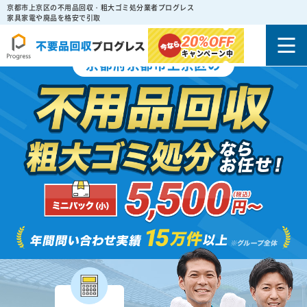
京都市上京区の不用品回収・粗大ゴミ処分業者プログレス
家具家電や廃品を格安で引取
20%
OFF
キャンペーン中
京都府京都市上京区の