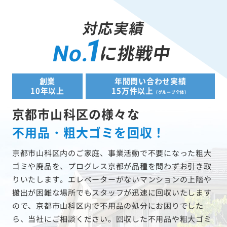
対応実績
1
に挑戦中
No.
創業
年間問い合わせ実績
10年以上
15万件以上
（グループ全体）
京都市山科区の様々な
不用品・粗大ゴミを回収！
京都市山科区内のご家庭、事業活動で不要になった粗大
ゴミや廃品を、プログレス京都が品種を問わずお引き取
りいたします。エレベーターがないマンションの上階や
搬出が困難な場所でもスタッフが迅速に回収いたします
ので、京都市山科区内で不用品の処分にお困りでした
ら、当社にご相談ください。回収した不用品や粗大ゴミ