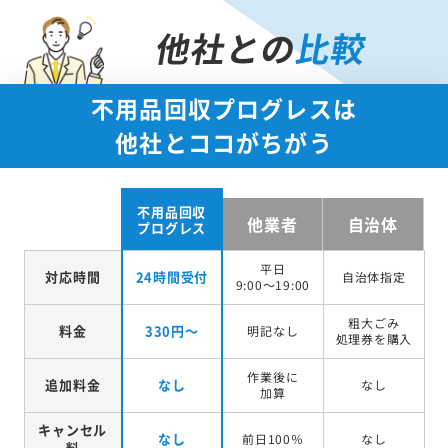
他社との
比較
不用品回収プログレスは
他社とココがちがう
不用品回収
他業者
自治体
プログレス
平日
対応時間
24時間受付
自治体指定
9:00～19:00
粗大ごみ
料金
330円～
明記なし
処理券を
購入
作業後に
追加料金
なし
なし
加算
キャンセル
なし
前日100％
なし
料