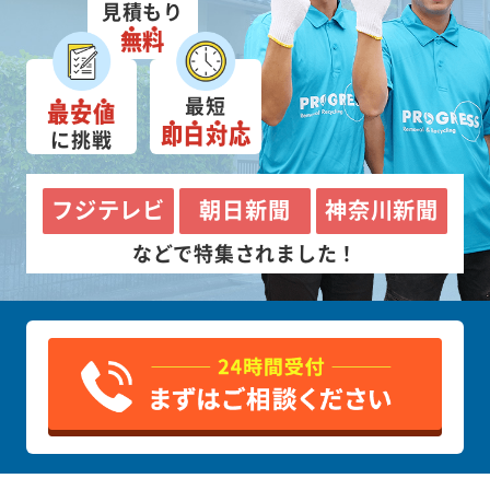
見積もり
無料
最短
最安値
即日対応
に挑戦
フジテレビ
朝日新聞
神奈川新聞
などで特集されました！