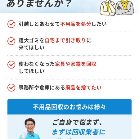
ありませんか？
引越しとあわせて
不用品を処分
したい
粗大ゴミを
自宅まで引き取り
に
来てほしい
使わなくなった
家具や家電を回収
してほしい
事務所や倉庫にある
廃品を捨てたい
不用品回収のお悩みは様々
ご自身で悩まず、
まずは回収業者に