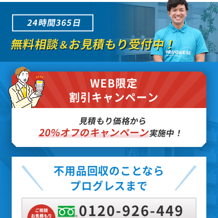
24時間365日
無料相談
お見積もり受付中！
＆
WEB限定
割引キャンペーン
見積もり価格から
20%オフのキャンペーン
実施中！
不用品回収のことなら
プログレスまで
0120-926-449