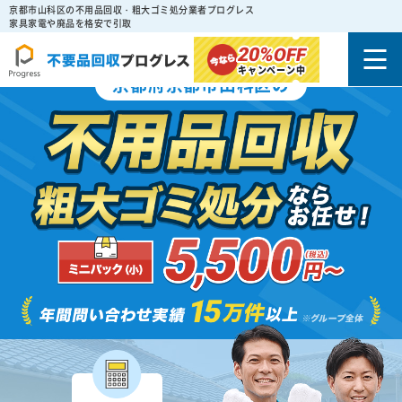
京都市山科区の不用品回収・粗大ゴミ処分業者プログレス
家具家電や廃品を格安で引取
20%
OFF
キャンペーン中
京都府京都市山科区の