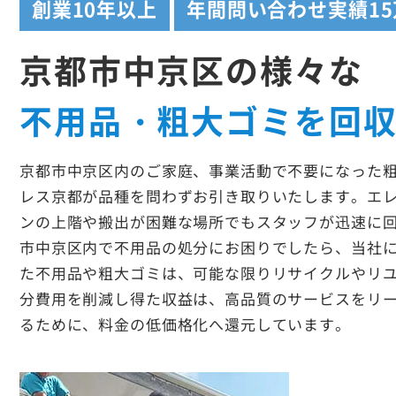
創業
10年以上
年間問い合わせ実績
1
京都市中京区の様々な
不用品・粗大ゴミを回
京都市中京区内のご家庭、事業活動で不要になった
レス京都が品種を問わずお引き取りいたします。エ
ンの上階や搬出が困難な場所でもスタッフが迅速に
市中京区内で不用品の処分にお困りでしたら、当社
た不用品や粗大ゴミは、可能な限りリサイクルやリ
分費用を削減し得た収益は、高品質のサービスをリ
るために、料金の低価格化へ還元しています。