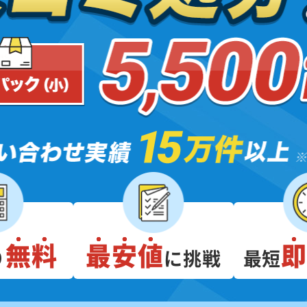
無料
最安値
り
に挑戦
最短