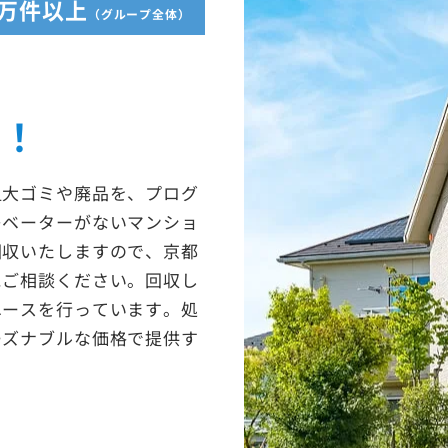
5万件以上
（グループ全体）
収！
粗大ゴミや廃品を、プログ
レベーターがないマンショ
回収いたしますので、京都
にご相談ください。回収し
ユースを行っています。処
ーズナブルな価格で提供す