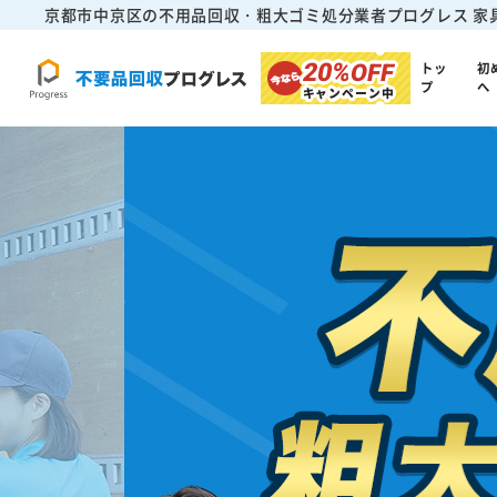
京都市中京区の不用品回収・粗大ゴミ処分業者プログレス
家
20%
OFF
トッ
初
プ
へ
キャンペーン中