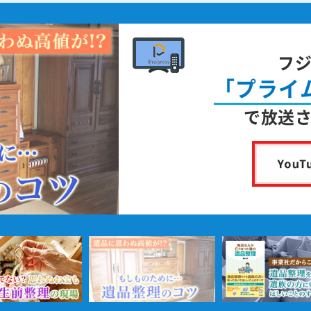
フ
「プライ
で放送