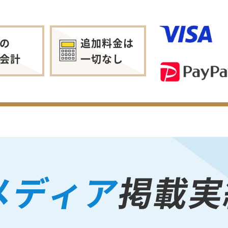
の
追加料金は
会計
一切なし
メディア
掲載実