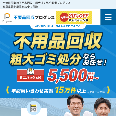
宇治田原町の不用品回収・粗大ゴミ処分業者プログレス
家具家電や廃品を格安で引取
20%
OFF
キャンペーン中
京都府宇治田原町の