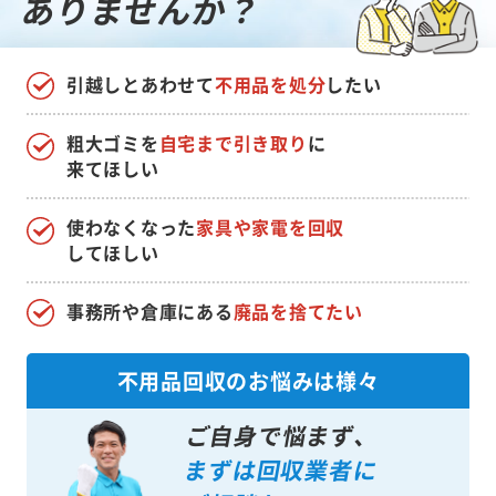
ありませんか？
引越しとあわせて
不用品を処分
したい
粗大ゴミを
自宅まで引き取り
に
来てほしい
使わなくなった
家具や家電を回収
してほしい
事務所や倉庫にある
廃品を捨てたい
不用品回収のお悩みは様々
ご自身で悩まず、
まずは回収業者に