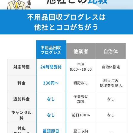
不用品回収プログレスは
他社とココがちがう
不用品回収
他業者
自治体
プログレス
平日
対応時間
24時間受付
自治体指定
9:00～19:00
粗大ごみ
料金
330円～
明記なし
処理券を
購入
作業後に
追加料金
なし
なし
加算
キャンセル
なし
前日100％
なし
料
対応
最短即日
翌日以降
－