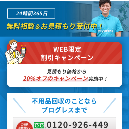
24時間365日
無料相談
お見積もり受付中！
＆
WEB限定
割引キャンペーン
見積もり価格から
20%オフのキャンペーン
実施中！
不用品回収のことなら
プログレスまで
0120-926-449