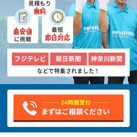
見積もり
無料
最短
最安値
即日対応
に挑戦
フジテレビ
朝日新聞
神奈川新聞
などで特集されました！