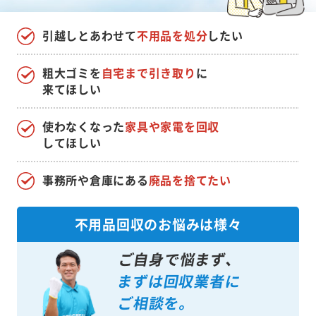
引越しとあわせて
不用品を処分
したい
粗大ゴミを
自宅まで引き取り
に
来てほしい
使わなくなった
家具や家電を回収
してほしい
事務所や倉庫にある
廃品を捨てたい
不用品回収のお悩みは様々
ご自身で悩まず、
まずは回収業者に
ご相談を。