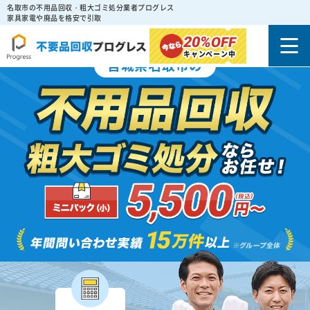
名取市の不用品回収・粗大ゴミ処分業者プログレス
家具家電や廃品を格安で引取
20%
OFF
キャンペーン中
宮城県名取市の