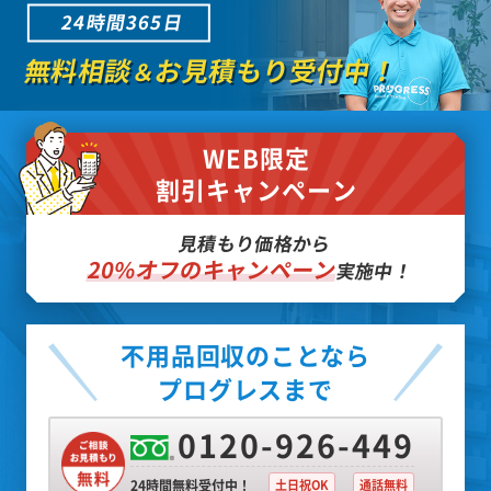
24時間365日
無料相談
お見積もり受付中！
＆
WEB限定
割引キャンペーン
見積もり価格から
20%オフのキャンペーン
実施中！
不用品回収のことなら
プログレスまで
0120-926-449
24時間無料受付中！
土日祝OK
通話無料