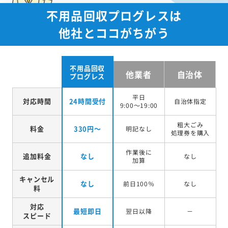
不用品回収プログレスは
他社とココがちがう
不用品回収
他業者
自治体
プログレス
平日
対応時間
24時間受付
自治体指定
9:00～19:00
粗大ごみ
料金
330円～
明記なし
処理券を
購入
作業後に
追加料金
なし
なし
加算
キャンセル
なし
前日100％
なし
料
対応
最短即日
翌日以降
－
スピード