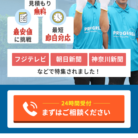
見積もり
無料
最短
最安値
即日対応
に挑戦
フジテレビ
朝日新聞
神奈川新聞
などで特集されました！