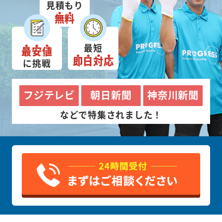
見積もり
無料
最短
最安値
即日対応
に挑戦
フジテレビ
朝日新聞
神奈川新聞
などで特集されました！