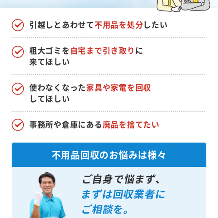
引越しとあわせて
不用品を処分
したい
粗大ゴミを
自宅まで引き取り
に
来てほしい
使わなくなった
家具や家電を回収
してほしい
事務所や倉庫にある
廃品を捨てたい
不用品回収のお悩みは様々
ご自身で悩まず、
まずは回収業者に
ご相談を。