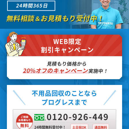
24時間365日
無料相談
お見積もり受付中！
＆
WEB限定
割引キャンペーン
見積もり価格から
20%オフのキャンペーン
実施中！
不用品回収のことなら
プログレスまで
0120-926-449
24時間無料受付中！
土日祝OK
通話無料