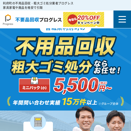
利府町の不用品回収・粗大ゴミ処分業者プログレス
家具家電や廃品を格安で引取
20%
OFF
キャンペーン中
宮城県利府町の