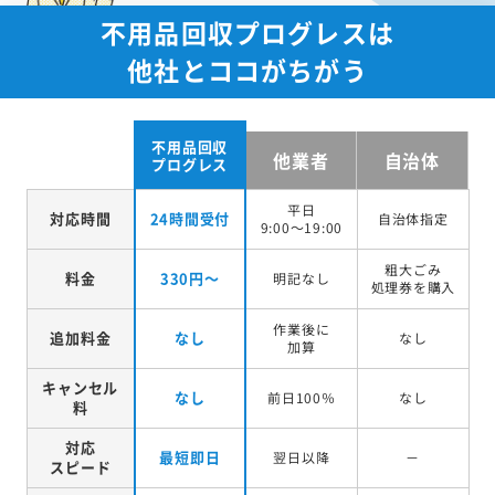
不用品回収プログレスは
他社とココがちがう
不用品回収
他業者
自治体
プログレス
平日
対応時間
24時間受付
自治体指定
9:00～19:00
粗大ごみ
料金
330円～
明記なし
処理券を
購入
作業後に
追加料金
なし
なし
加算
キャンセル
なし
前日100％
なし
料
対応
最短即日
翌日以降
－
スピード