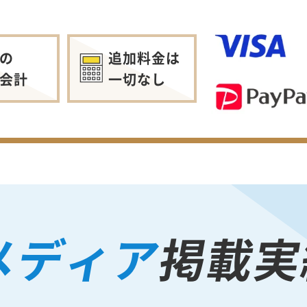
の
追加料金は
会計
一切なし
メディア
掲載実