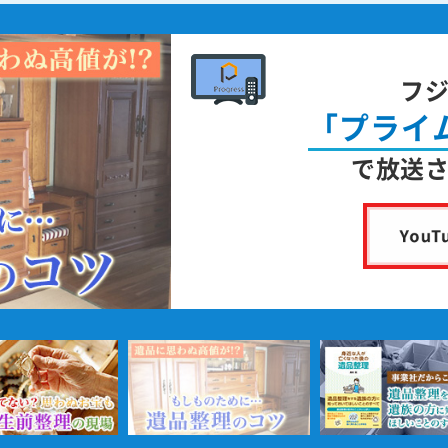
フ
「プライ
で放送