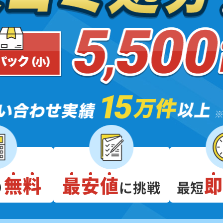
無料
最安値
り
に挑戦
最短