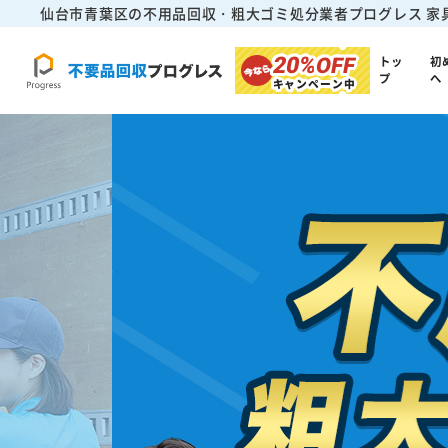
仙台市青葉区の不用品回収・粗大ゴミ処分業者プログレス
家
20%
OFF
トッ
初
プ
へ
キャンペーン中