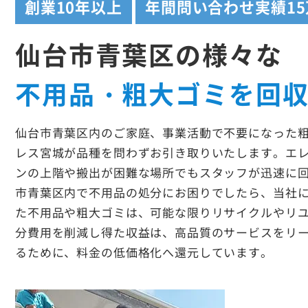
創業
10年以上
年間問い合わせ実績
1
仙台市青葉区の様々な
不用品・粗大ゴミを回
仙台市青葉区内のご家庭、事業活動で不要になった
レス宮城が品種を問わずお引き取りいたします。エ
ンの上階や搬出が困難な場所でもスタッフが迅速に
市青葉区内で不用品の処分にお困りでしたら、当社
た不用品や粗大ゴミは、可能な限りリサイクルやリ
分費用を削減し得た収益は、高品質のサービスをリ
るために、料金の低価格化へ還元しています。