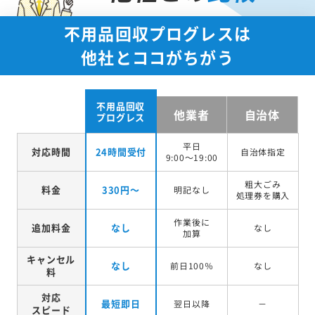
不用品回収プログレスは
他社とココがちがう
不用品回収
他業者
自治体
プログレス
平日
対応時間
24時間受付
自治体指定
9:00～19:00
粗大ごみ
料金
330円～
明記なし
処理券を
購入
作業後に
追加料金
なし
なし
加算
キャンセル
なし
前日100％
なし
料
対応
最短即日
翌日以降
－
スピード