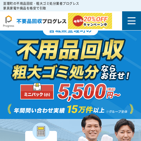
亘理町の不用品回収・粗大ゴミ処分業者プログレス
家具家電や廃品を格安で引取
20%
OFF
キャンペーン中
宮城県亘理町の