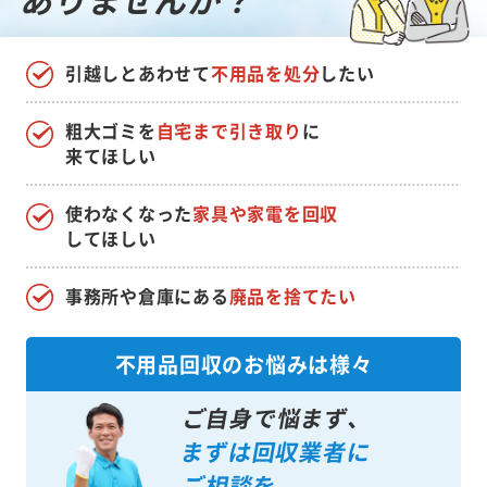
引越しとあわせて
不用品を処分
したい
粗大ゴミを
自宅まで引き取り
に
来てほしい
使わなくなった
家具や家電を回収
してほしい
事務所や倉庫にある
廃品を捨てたい
不用品回収のお悩みは様々
ご自身で悩まず、
まずは回収業者に
ご相談を。