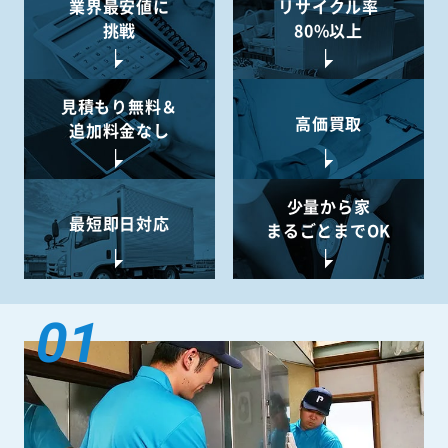
業界最安値に
リサイクル率
挑戦
80%以上
見積もり無料＆
高価買取
追加料金なし
少量から
家
最短即日対応
まるごとまでOK