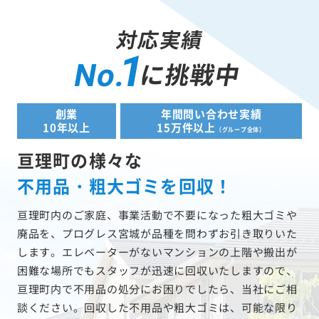
対応実績
1
に挑戦中
No.
創業
年間問い合わせ実績
10年以上
15万件以上
（グループ全体）
亘理町の様々な
不用品・粗大ゴミを回収！
亘理町内のご家庭、事業活動で不要になった粗大ゴミや
廃品を、プログレス宮城が品種を問わずお引き取りいた
します。エレベーターがないマンションの上階や搬出が
困難な場所でもスタッフが迅速に回収いたしますので、
亘理町内で不用品の処分にお困りでしたら、当社にご相
談ください。回収した不用品や粗大ゴミは、可能な限り