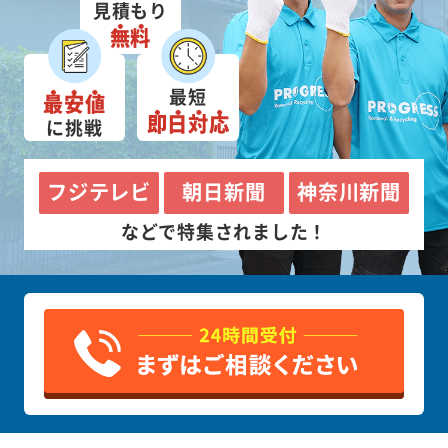
見積もり
無料
最短
最安値
即日対応
に挑戦
フジテレビ
朝日新聞
神奈川新聞
などで特集されました！