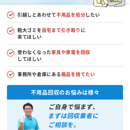
引越しとあわせて
不用品を処分
したい
粗大ゴミを
自宅まで引き取り
に
来てほしい
使わなくなった
家具や家電を回収
してほしい
事務所や倉庫にある
廃品を捨てたい
不用品回収のお悩みは様々
ご自身で悩まず、
まずは回収業者に
ご相談を。