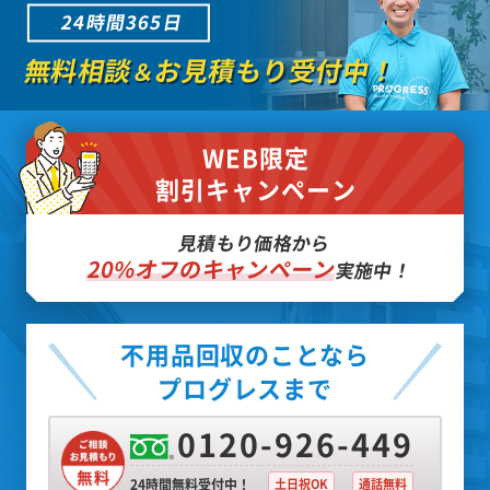
24時間365日
無料相談
お見積もり受付中！
＆
WEB限定
割引キャンペーン
見積もり価格から
20%オフのキャンペーン
実施中！
不用品回収のことなら
プログレスまで
0120-926-449
24時間無料受付中！
土日祝OK
通話無料