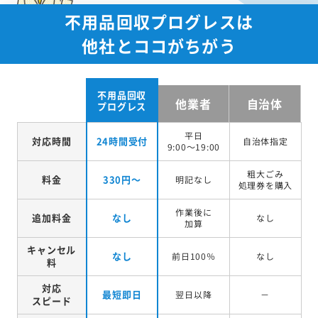
不用品回収プログレスは
他社とココがちがう
不用品回収
他業者
自治体
プログレス
平日
対応時間
24時間受付
自治体指定
9:00～19:00
粗大ごみ
料金
330円～
明記なし
処理券を
購入
作業後に
追加料金
なし
なし
加算
キャンセル
なし
前日100％
なし
料
対応
最短即日
翌日以降
－
スピード