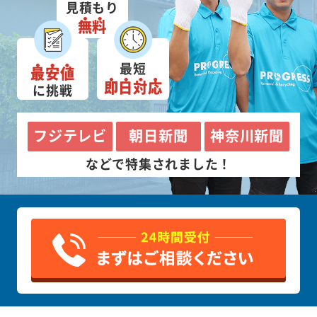
見積もり
無料
最短
最安値
即日対応
に挑戦
フジテレビ
朝日新聞
神奈川新聞
などで特集されました！