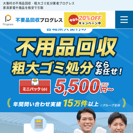
大衡村の不用品回収・粗大ゴミ処分業者プログレス
家具家電や廃品を格安で引取
20%
OFF
キャンペーン中
宮城県大衡村の