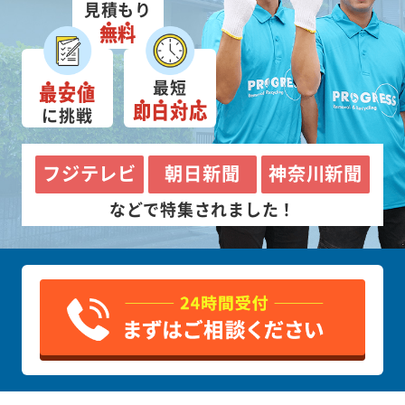
見積もり
無料
最短
最安値
即日対応
に挑戦
フジテレビ
朝日新聞
神奈川新聞
などで特集されました！