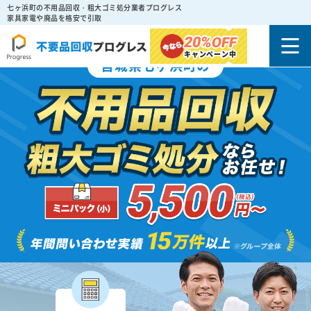
七ヶ浜町の不用品回収・粗大ゴミ処分業者プログレス
家具家電や廃品を格安で引取
20%
OFF
キャンペーン中
宮城県七ヶ浜町の