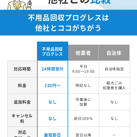
不用品回収プログレスは
他社とココがちがう
不用品回収
他業者
自治体
プログレス
平日
対応時間
24時間受付
自治体指定
9:00～19:00
粗大ごみ
料金
330円～
明記なし
処理券を
購入
作業後に
追加料金
なし
なし
加算
キャンセル
なし
前日100％
なし
料
対応
最短即日
翌日以降
－