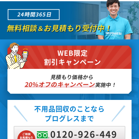
24時間365日
無料相談
お見積もり受付中！
＆
WEB限定
割引キャンペーン
見積もり価格から
20%オフのキャンペーン
実施中！
不用品回収のことなら
プログレスまで
0120-926-449