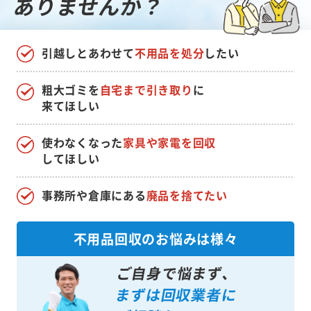
ありませんか？
引越しとあわせて
不用品を処分
したい
粗大ゴミを
自宅まで引き取り
に
来てほしい
使わなくなった
家具や家電を回収
してほしい
事務所や倉庫にある
廃品を捨てたい
不用品回収のお悩みは様々
ご自身で悩まず、
まずは回収業者に