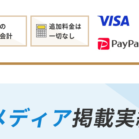
の
追加料金は
会計
一切なし
メディア
掲載実