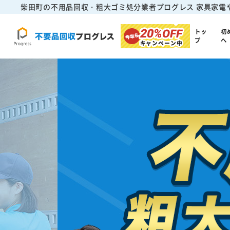
柴田町の不用品回収・粗大ゴミ処分業者プログレス
家具家電
20%
OFF
トッ
初
プ
へ
キャンペーン中