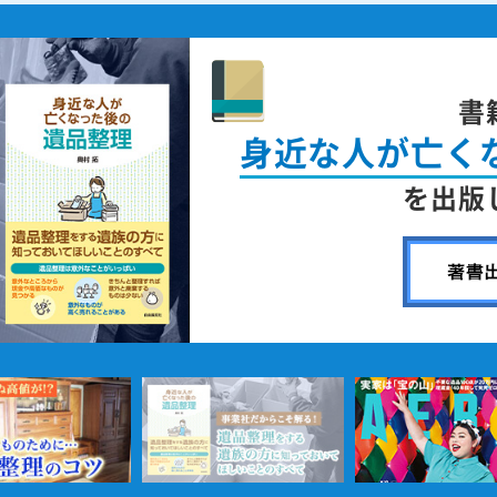
ニュ
「A
で取材掲