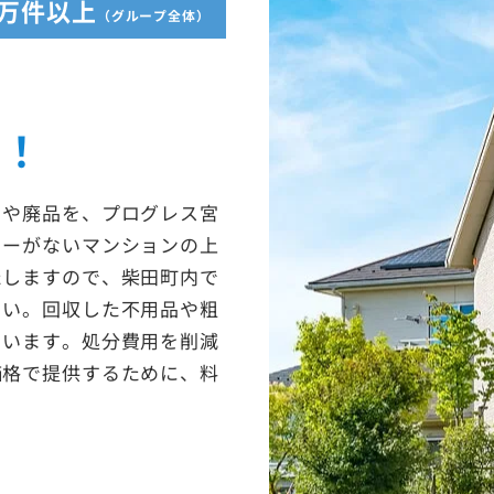
5万件以上
（グループ全体）
収！
ミや廃品を、プログレス宮
ターがないマンションの上
たしますので、柴田町内で
さい。回収した不用品や粗
ています。処分費用を削減
価格で提供するために、料