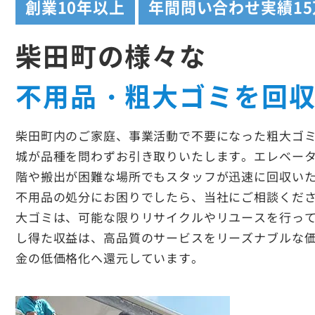
創業
10年以上
年間問い合わせ実績
1
柴田町の様々な
不用品・粗大ゴミを回
柴田町内のご家庭、事業活動で不要になった粗大ゴ
城が品種を問わずお引き取りいたします。エレベー
階や搬出が困難な場所でもスタッフが迅速に回収い
不用品の処分にお困りでしたら、当社にご相談くだ
大ゴミは、可能な限りリサイクルやリユースを行っ
し得た収益は、高品質のサービスをリーズナブルな
金の低価格化へ還元しています。