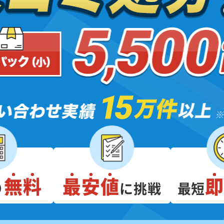
無料
最安値
り
に挑戦
最短