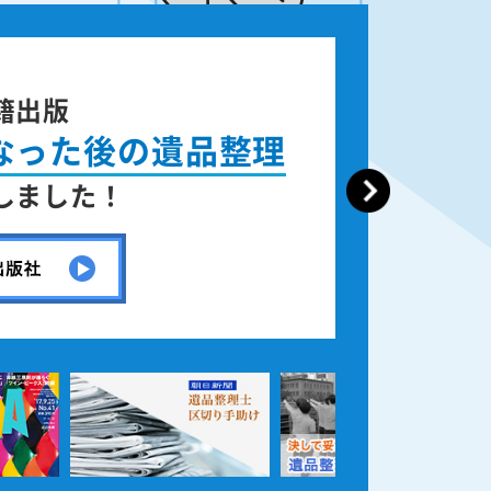
ース週刊誌
ERA」
載されました！