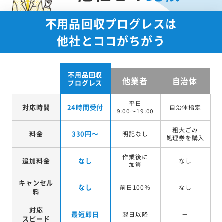
不用品回収プログレスは
他社とココがちがう
不用品回収
他業者
自治体
プログレス
平日
対応時間
24時間受付
自治体指定
9:00～19:00
粗大ごみ
料金
330円～
明記なし
処理券を
購入
作業後に
追加料金
なし
なし
加算
キャンセル
なし
前日100％
なし
料
対応
最短即日
翌日以降
－
スピード