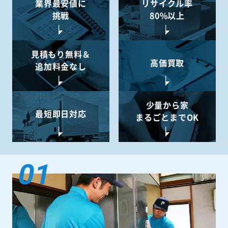
業界最安値に
リサイクル率
挑戦
80%以上
見積もり無料＆
高価買取
追加料金なし
少量から
家
最短即日対応
まるごとまでOK