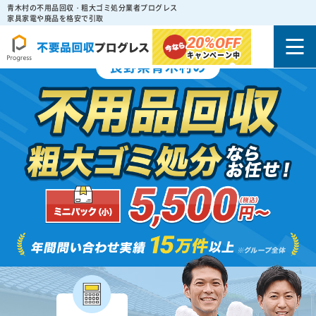
青木村の不用品回収・粗大ゴミ処分業者プログレス
家具家電や廃品を格安で引取
20%
OFF
キャンペーン中
長野県青木村の