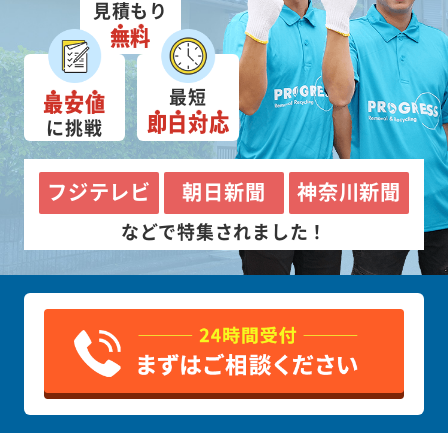
見積もり
無料
最短
最安値
即日対応
に挑戦
フジテレビ
朝日新聞
神奈川新聞
などで特集されました！