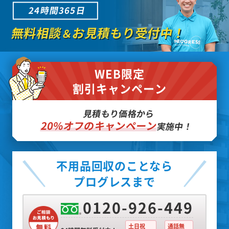
24時間365日
無料相談
お見積もり受付中！
＆
WEB限定
割引キャンペーン
見積もり価格から
20%オフのキャンペーン
実施中！
不用品回収のことなら
プログレスまで
0120-926-449
土日祝
通話無