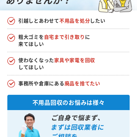
引越しとあわせて
不用品を処分
したい
粗大ゴミを
自宅まで引き取り
に
来てほしい
使わなくなった
家具や家電を回収
してほしい
事務所や倉庫にある
廃品を捨てたい
不用品回収のお悩みは様々
ご自身で悩まず、
まずは回収業者に
ご相談を。