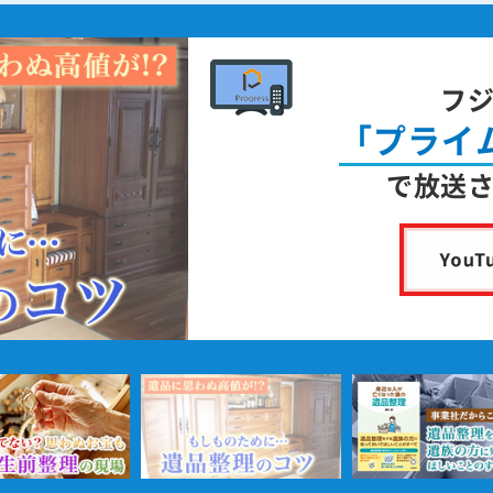
フ
「プライ
で放送