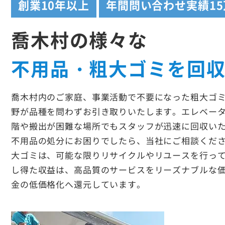
創業
10年以上
年間問い合わせ実績
1
喬木村の様々な
不用品・粗大ゴミを回
喬木村内のご家庭、事業活動で不要になった粗大ゴ
野が品種を問わずお引き取りいたします。エレベー
階や搬出が困難な場所でもスタッフが迅速に回収い
不用品の処分にお困りでしたら、当社にご相談くだ
大ゴミは、可能な限りリサイクルやリユースを行っ
し得た収益は、高品質のサービスをリーズナブルな
金の低価格化へ還元しています。