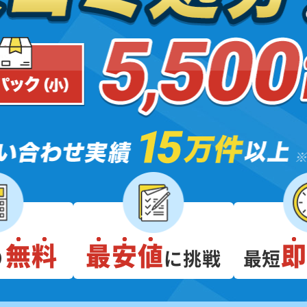
無料
最安値
り
に挑戦
最短