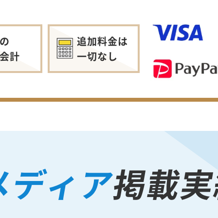
の
追加料金は
会計
一切なし
メディア
掲載実