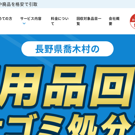
や廃品を格安で引取
めての方
サービス内容
料金につい
回収対象品目一
会社概
て
覧
要
長野県喬木村の