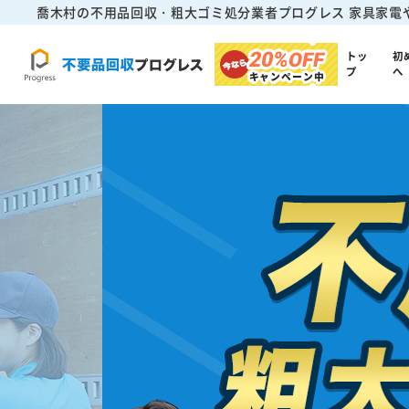
喬木村の不用品回収・粗大ゴミ処分業者プログレス
家具家電
20%
OFF
トッ
初
プ
へ
キャンペーン中