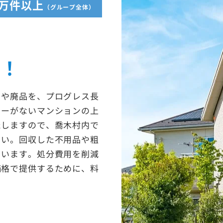
5万件以上
（グループ全体）
収！
ミや廃品を、プログレス長
ターがないマンションの上
たしますので、喬木村内で
さい。回収した不用品や粗
ています。処分費用を削減
価格で提供するために、料