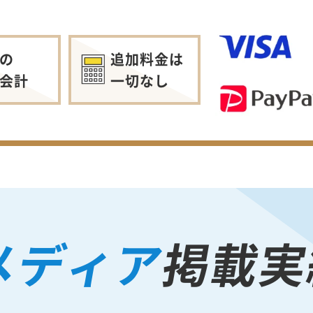
の
追加料金は
会計
一切なし
メディア
掲載実