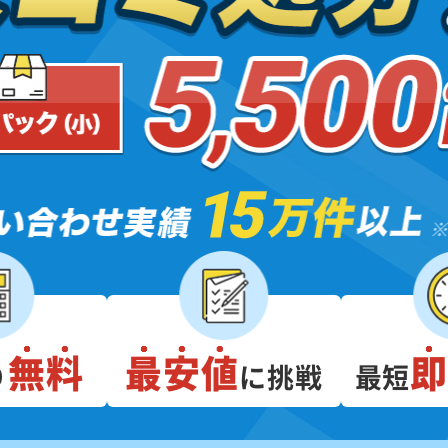
無料
最安値
り
に挑戦
最短