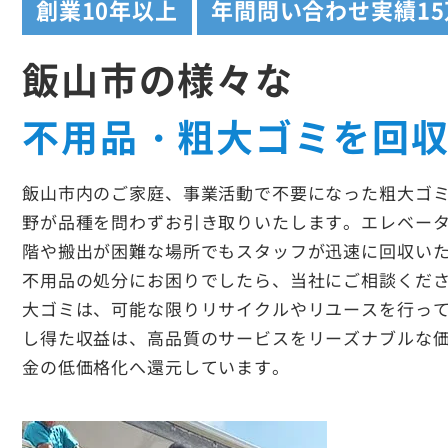
創業
10年以上
年間問い合わせ実績
1
飯山市の様々な
不用品・粗大ゴミを回
飯山市内のご家庭、事業活動で不要になった粗大ゴ
野が品種を問わずお引き取りいたします。エレベー
階や搬出が困難な場所でもスタッフが迅速に回収い
不用品の処分にお困りでしたら、当社にご相談くだ
大ゴミは、可能な限りリサイクルやリユースを行っ
し得た収益は、高品質のサービスをリーズナブルな
金の低価格化へ還元しています。