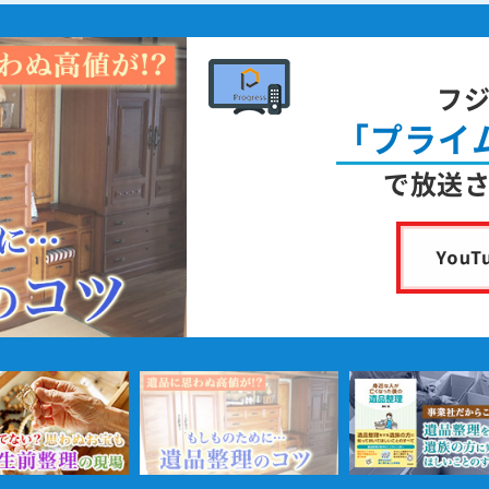
フ
「プライ
で放送