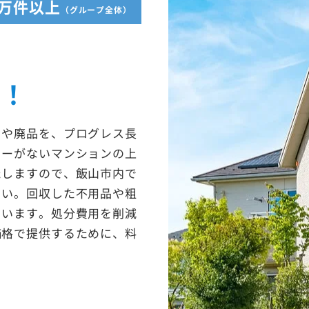
5万件以上
（グループ全体）
収！
ミや廃品を、プログレス長
ターがないマンションの上
たしますので、飯山市内で
さい。回収した不用品や粗
ています。処分費用を削減
価格で提供するために、料