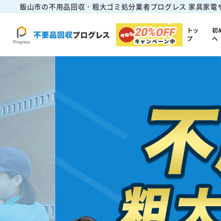
飯山市の不用品回収・粗大ゴミ処分業者プログレス
家具家電
20%
OFF
トッ
初
プ
へ
キャンペーン中