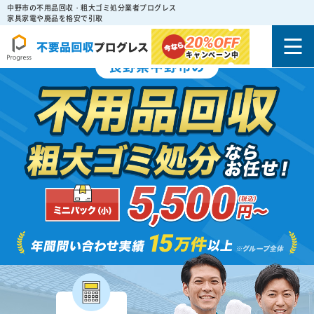
中野市の不用品回収・粗大ゴミ処分業者プログレス
家具家電や廃品を格安で引取
20%
OFF
キャンペーン中
長野県中野市の