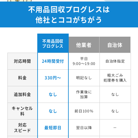
不用品回収プログレスは
他社とココがちがう
不用品回収
他業者
自治体
プログレス
平日
対応時間
24時間受付
自治体指定
9:00～19:00
粗大ごみ
料金
330円～
明記なし
処理券を
購入
作業後に
追加料金
なし
なし
加算
キャンセル
なし
前日100％
なし
料
対応
最短即日
翌日以降
－
スピード