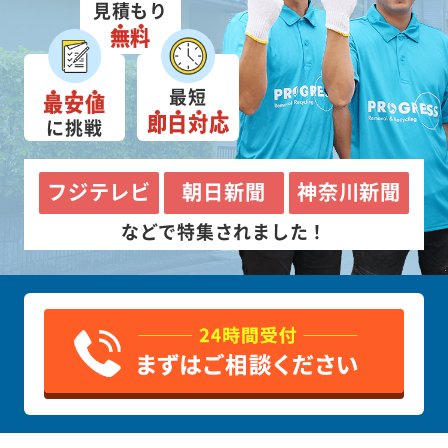
見積もり
無料
最短
最安値
即日対応
に挑戦
フジテレビ
朝日新聞
神奈川新聞
などで特集されました！