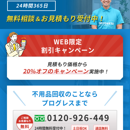
24時間365日
無料相談
お見積もり受付中！
＆
WEB限定
割引キャンペーン
見積もり価格から
20%オフのキャンペーン
実施中！
不用品回収のことなら
プログレスまで
0120-926-449
24時間無料受付中！
土日祝OK
通話無料