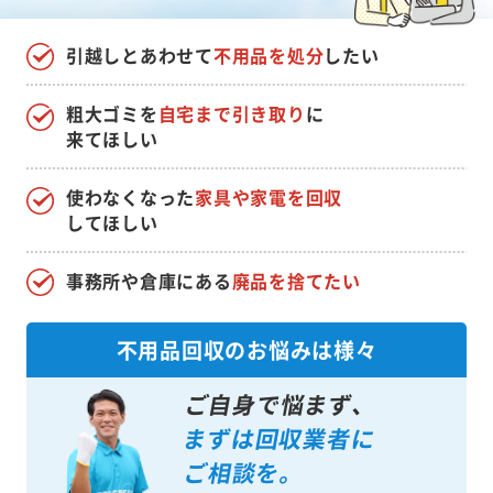
引越しとあわせて
不用品を処分
したい
粗大ゴミを
自宅まで引き取り
に
来てほしい
使わなくなった
家具や家電を回収
してほしい
事務所や倉庫にある
廃品を捨てたい
不用品回収のお悩みは様々
ご自身で悩まず、
まずは回収業者に
ご相談を。