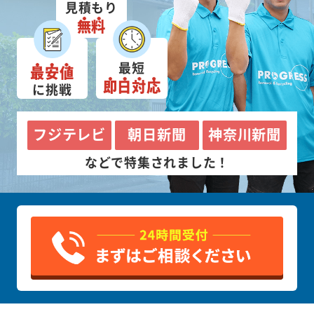
見積もり
無料
最短
最安値
即日対応
に挑戦
フジテレビ
朝日新聞
神奈川新聞
などで特集されました！