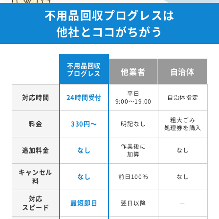
不用品回収プログレスは
他社とココがちがう
不用品回収
他業者
自治体
プログレス
平日
対応時間
24時間受付
自治体指定
9:00～19:00
粗大ごみ
料金
330円～
明記なし
処理券を
購入
作業後に
追加料金
なし
なし
加算
キャンセル
なし
前日100％
なし
料
対応
最短即日
翌日以降
－
スピード