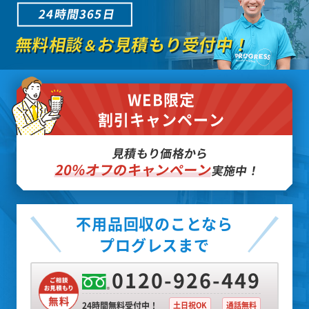
24時間365日
無料相談
お見積もり受付中！
＆
WEB限定
割引キャンペーン
見積もり価格から
20%オフのキャンペーン
実施中！
不用品回収のことなら
プログレスまで
0120-926-449
24時間無料受付中！
土日祝OK
通話無料