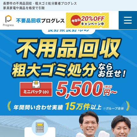
長野市の不用品回収・粗大ゴミ処分業者プログレス
家具家電や廃品を格安で引取
20%
OFF
キャンペーン中
長野県長野市の