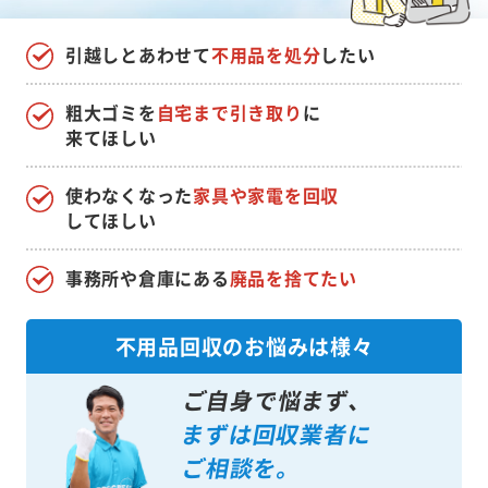
引越しとあわせて
不用品を処分
したい
粗大ゴミを
自宅まで引き取り
に
来てほしい
使わなくなった
家具や家電を回収
してほしい
事務所や倉庫にある
廃品を捨てたい
不用品回収のお悩みは様々
ご自身で悩まず、
まずは回収業者に
ご相談を。