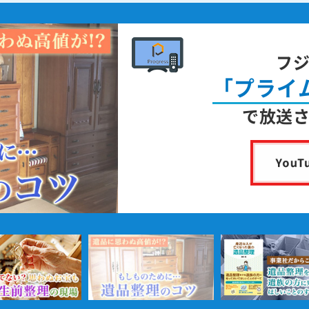
フ
「プライ
で放送