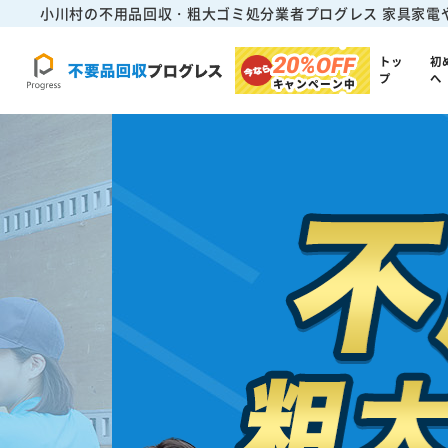
小川村の不用品回収・粗大ゴミ処分業者プログレス
家具家電
20%
OFF
トッ
初
プ
へ
キャンペーン中