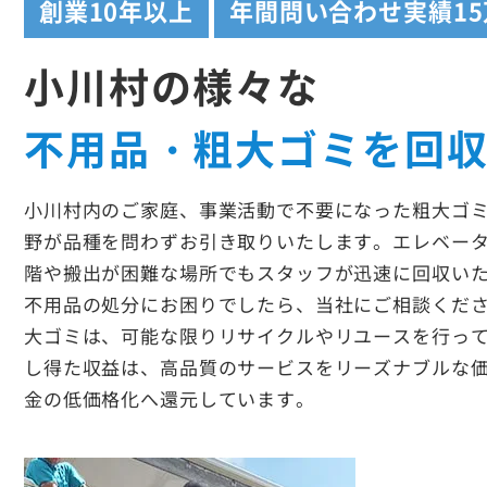
創業
10年以上
年間問い合わせ実績
1
小川村の様々な
不用品・粗大ゴミを回
小川村内のご家庭、事業活動で不要になった粗大ゴ
野が品種を問わずお引き取りいたします。エレベー
階や搬出が困難な場所でもスタッフが迅速に回収い
不用品の処分にお困りでしたら、当社にご相談くだ
大ゴミは、可能な限りリサイクルやリユースを行っ
し得た収益は、高品質のサービスをリーズナブルな
金の低価格化へ還元しています。