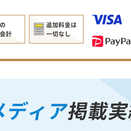
の
追加料金は
会計
一切なし
メディア
掲載実