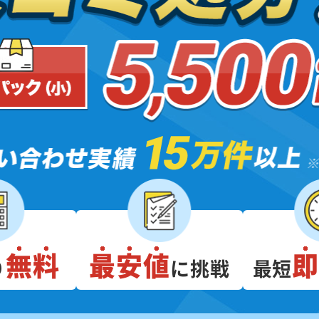
無料
最安値
り
に挑戦
最短