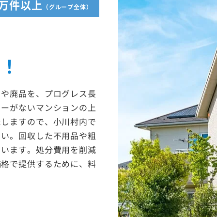
5万件以上
（グループ全体）
収！
ミや廃品を、プログレス長
ターがないマンションの上
たしますので、小川村内で
さい。回収した不用品や粗
ています。処分費用を削減
価格で提供するために、料