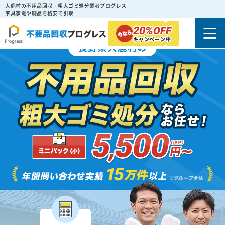
大鹿村の不用品回収・粗大ゴミ処分業者プログレス
家具家電や廃品を格安で引取
20%
OFF
キャンペーン中
長野県大鹿村の