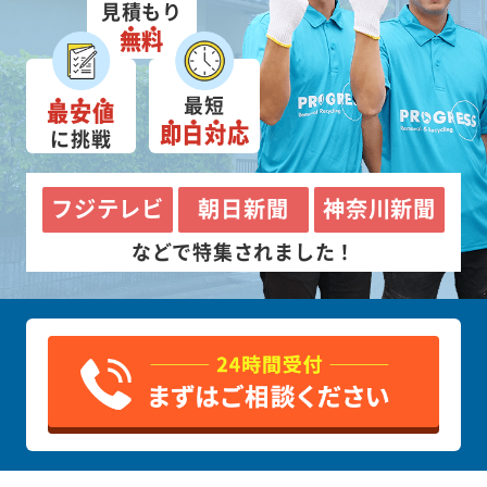
見積もり
無料
最短
最安値
即日対応
に挑戦
フジテレビ
朝日新聞
神奈川新聞
などで特集されました！