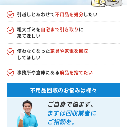
引越しとあわせて
不用品を処分
したい
粗大ゴミを
自宅まで引き取り
に
来てほしい
使わなくなった
家具や家電を回収
してほしい
事務所や倉庫にある
廃品を捨てたい
不用品回収のお悩みは様々
ご自身で悩まず、
まずは回収業者に
ご相談を。