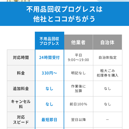
不用品回収プログレスは
他社とココがちがう
不用品回収
他業者
自治体
プログレス
平日
対応時間
24時間受付
自治体指定
9:00～19:00
粗大ごみ
料金
330円～
明記なし
処理券を
購入
作業後に
追加料金
なし
なし
加算
キャンセル
なし
前日100％
なし
料
対応
最短即日
翌日以降
－
スピード