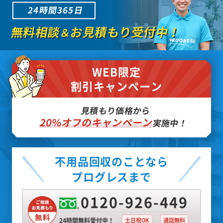
24時間365日
無料相談
お見積もり受付中！
＆
WEB限定
割引キャンペーン
見積もり価格から
20%オフのキャンペーン
実施中！
不用品回収のことなら
プログレスまで
0120-926-449
24時間無料受付中！
土日祝OK
通話無料