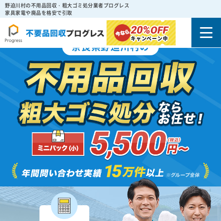
野迫川村の不用品回収・粗大ゴミ処分業者プログレス
家具家電や廃品を格安で引取
20%
OFF
キャンペーン中
奈良県野迫川村の