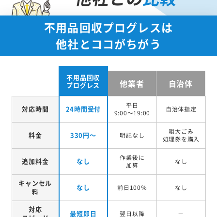
不用品回収プログレスは
他社とココがちがう
不用品回収
他業者
自治体
プログレス
平日
対応時間
24時間受付
自治体指定
9:00～19:00
粗大ごみ
料金
330円～
明記なし
処理券を
購入
作業後に
追加料金
なし
なし
加算
キャンセル
なし
前日100％
なし
料
対応
最短即日
翌日以降
－