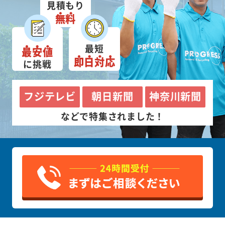
見積もり
無料
最短
最安値
即日対応
に挑戦
フジテレビ
朝日新聞
神奈川新聞
などで特集されました！