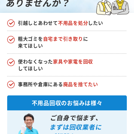
ありませんか？
引越しとあわせて
不用品を処分
したい
粗大ゴミを
自宅まで引き取り
に
来てほしい
使わなくなった
家具や家電を回収
してほしい
事務所や倉庫にある
廃品を捨てたい
不用品回収のお悩みは様々
ご自身で悩まず、
まずは回収業者に