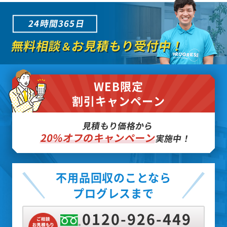
24時間365日
無料相談
お見積もり受付中！
＆
WEB限定
割引キャンペーン
見積もり価格から
20%オフのキャンペーン
実施中！
不用品回収のことなら
プログレスまで
0120-926-449