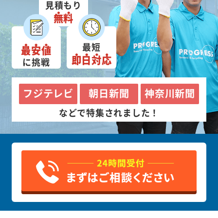
見積もり
無料
最短
最安値
即日対応
に挑戦
フジテレビ
朝日新聞
神奈川新聞
などで特集されました！