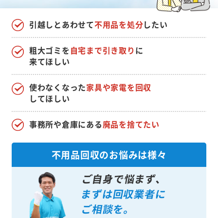
引越しとあわせて
不用品を処分
したい
粗大ゴミを
自宅まで引き取り
に
来てほしい
使わなくなった
家具や家電を回収
してほしい
事務所や倉庫にある
廃品を捨てたい
不用品回収のお悩みは様々
ご自身で悩まず、
まずは回収業者に
ご相談を。