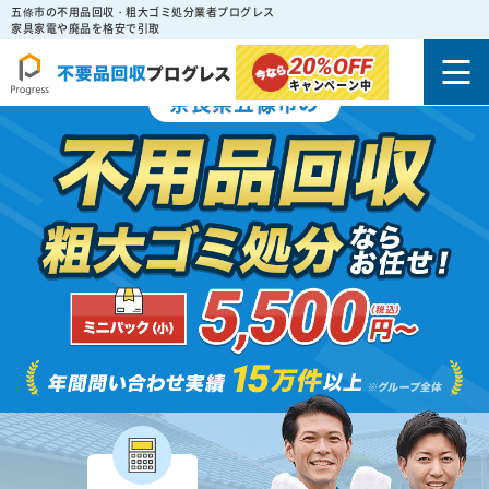
五條市の不用品回収・粗大ゴミ処分業者プログレス
家具家電や廃品を格安で引取
20%
OFF
キャンペーン中
奈良県五條市の