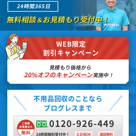
24時間365日
無料相談
お見積もり受付中！
＆
WEB限定
割引キャンペーン
見積もり価格から
20%オフのキャンペーン
実施中！
不用品回収のことなら
プログレスまで
0120-926-449
24時間無料受付中！
土日祝OK
通話無料