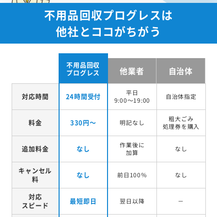
不用品回収プログレスは
他社とココがちがう
不用品回収
他業者
自治体
プログレス
平日
対応時間
24時間受付
自治体指定
9:00～19:00
粗大ごみ
料金
330円～
明記なし
処理券を
購入
作業後に
追加料金
なし
なし
加算
キャンセル
なし
前日100％
なし
料
対応
最短即日
翌日以降
－
スピード