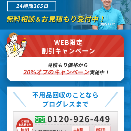
24時間365日
無料相談
お見積もり受付中！
＆
WEB限定
割引キャンペーン
見積もり価格から
20%オフのキャンペーン
実施中！
不用品回収のことなら
プログレスまで
0120-926-449
土日祝
通話無