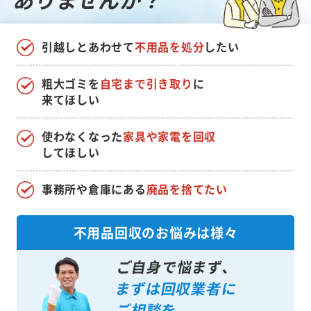
引越しとあわせて
不用品を処分
したい
粗大ゴミを
自宅まで引き取り
に
来てほしい
使わなくなった
家具や家電を回収
してほしい
事務所や倉庫にある
廃品を捨てたい
不用品回収のお悩みは様々
ご自身で悩まず、
まずは回収業者に
ご相談を。