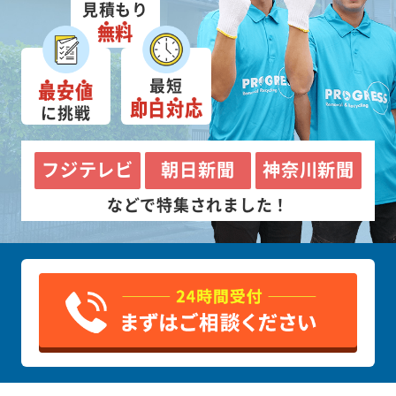
見積もり
無料
最短
最安値
即日対応
に挑戦
フジテレビ
朝日新聞
神奈川新聞
などで特集されました！