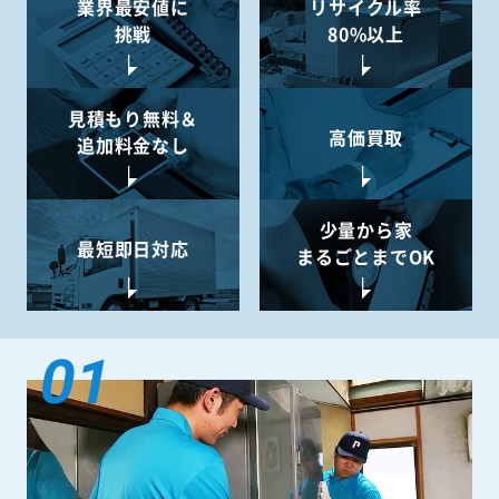
業界最安値に
リサイクル率
挑戦
80%以上
見積もり無料＆
高価買取
追加料金なし
少量から
家
最短即日対応
まるごとまでOK