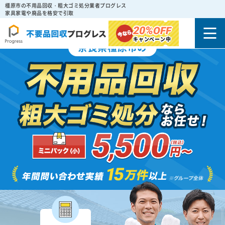
橿原市の不用品回収・粗大ゴミ処分業者プログレス
家具家電や廃品を格安で引取
20%
OFF
キャンペーン中
奈良県橿原市の