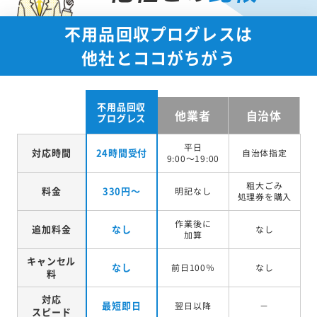
不用品回収プログレスは
他社とココがちがう
不用品回収
他業者
自治体
プログレス
平日
対応時間
24時間受付
自治体指定
9:00～19:00
粗大ごみ
料金
330円～
明記なし
処理券を
購入
作業後に
追加料金
なし
なし
加算
キャンセル
なし
前日100％
なし
料
対応
最短即日
翌日以降
－
スピード