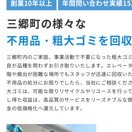
創業
10年以上
年間問い合わせ実績
1
三郷町の様々な
不用品・粗大ゴミを回
三郷町内のご家庭、事業活動で不要になった粗大ゴ
良が品種を問わずお引き取りいたします。エレベー
階や搬出が困難な場所でもスタッフが迅速に回収い
不用品の処分にお困りでしたら、当社にご相談くだ
大ゴミは、可能な限りリサイクルやリユースを行っ
し得た収益は、高品質のサービスをリーズナブルな
金の低価格化へ還元しています。