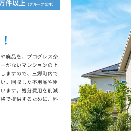
5万件以上
（グループ全体）
収！
ミや廃品を、プログレス奈
ターがないマンションの上
たしますので、三郷町内で
さい。回収した不用品や粗
ています。処分費用を削減
価格で提供するために、料