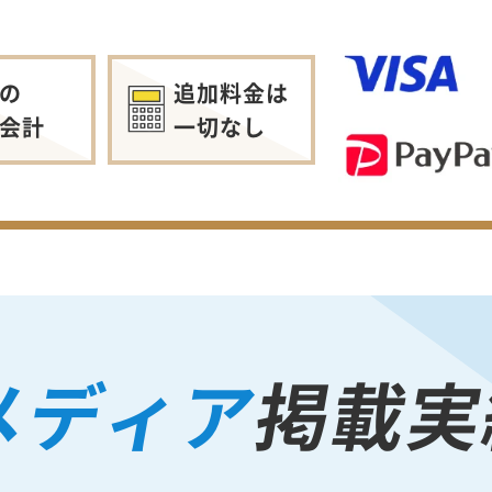
の
追加料金は
会計
一切なし
メディア
掲載実