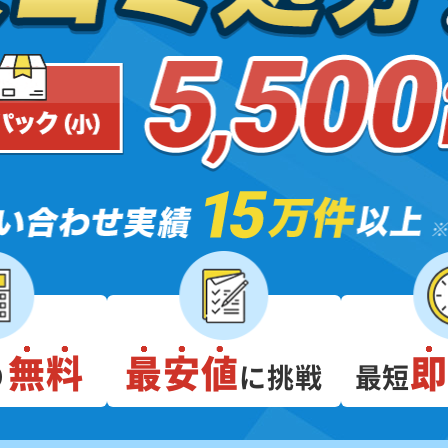
無料
最安値
り
に挑戦
最短