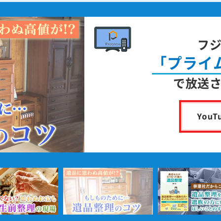
フ
「プライ
で放送