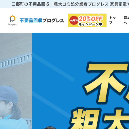
三郷町の不用品回収・粗大ゴミ処分業者プログレス
家具家電
20%
OFF
トッ
初
プ
へ
キャンペーン中