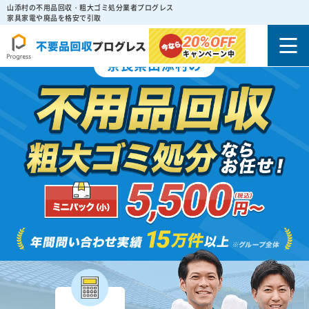
山添村の不用品回収・粗大ゴミ処分業者プログレス
家具家電や廃品を格安で引取
20%
OFF
キャンペーン中
奈良県山添村の