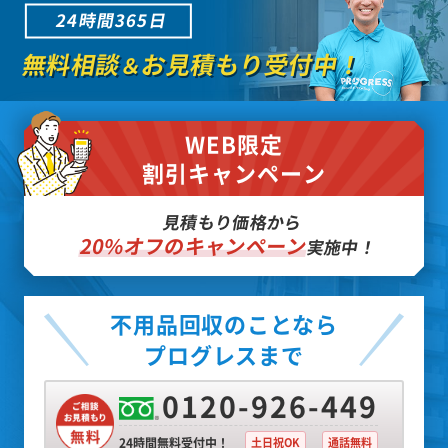
24時間365日
無料相談
お見積もり受付中！
＆
WEB限定
割引キャンペーン
見積もり価格から
20%オフのキャンペーン
実施中！
不用品回収のことなら
プログレスまで
0120-926-449
24時間無料受付中！
土日祝OK
通話無料