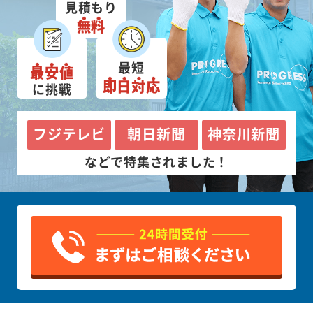
見積もり
無料
最短
最安値
即日対応
に挑戦
フジテレビ
朝日新聞
神奈川新聞
などで特集されました！