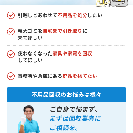
引越しとあわせて
不用品を処分
したい
粗大ゴミを
自宅まで引き取り
に
来てほしい
使わなくなった
家具や家電を回収
してほしい
事務所や倉庫にある
廃品を捨てたい
不用品回収のお悩みは様々
ご自身で悩まず、
まずは回収業者に
ご相談を。