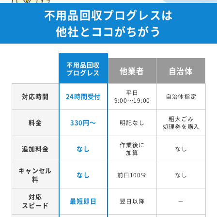
不用品回収プログレスは
他社とココがちがう
不用品回収
他業者
自治体
プログレス
平日
対応時間
24時間受付
自治体指定
9:00～19:00
粗大ごみ
料金
330円～
明記なし
処理券を
購入
作業後に
追加料金
なし
なし
加算
キャンセル
なし
前日100％
なし
料
対応
最短即日
翌日以降
－
スピード