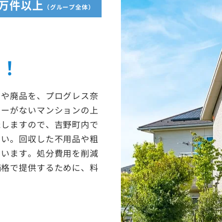
5万件以上
（グループ全体）
収！
ミや廃品を、プログレス奈
ターがないマンションの上
たしますので、吉野町内で
さい。回収した不用品や粗
ています。処分費用を削減
価格で提供するために、料