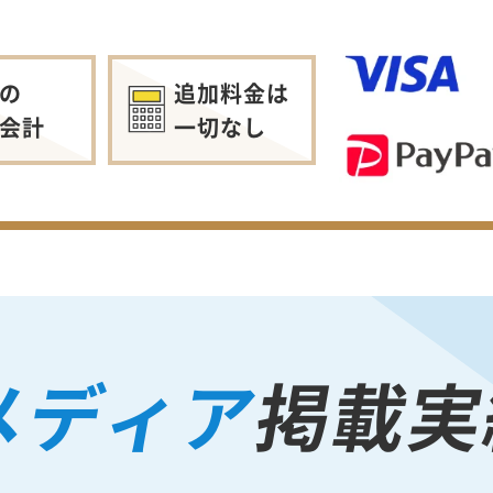
の
追加料金は
会計
一切なし
メディア
掲載実