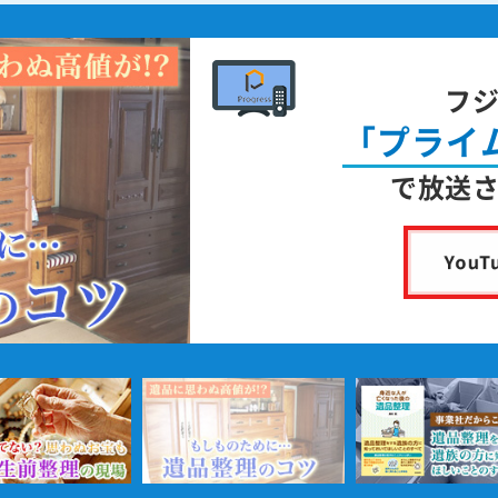
フ
「プライ
で放送