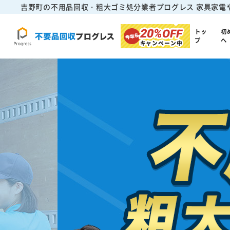
吉野町の不用品回収・粗大ゴミ処分業者プログレス
家具家電
20%
OFF
トッ
初
プ
へ
キャンペーン中