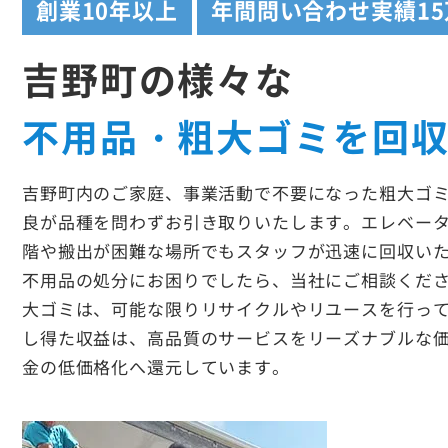
創業
10年以上
年間問い合わせ実績
1
吉野町の様々な
不用品・粗大ゴミを回
吉野町内のご家庭、事業活動で不要になった粗大ゴ
良が品種を問わずお引き取りいたします。エレベー
階や搬出が困難な場所でもスタッフが迅速に回収い
不用品の処分にお困りでしたら、当社にご相談くだ
大ゴミは、可能な限りリサイクルやリユースを行っ
し得た収益は、高品質のサービスをリーズナブルな
金の低価格化へ還元しています。