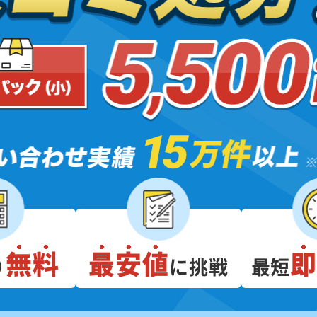
無料
最安値
り
に挑戦
最短