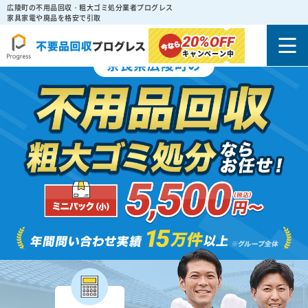
広陵町の不用品回収・粗大ゴミ処分業者プログレス
家具家電や廃品を格安で引取
20%
OFF
キャンペーン中
奈良県広陵町の