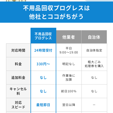
不用品回収プログレスは
他社とココがちがう
不用品回収
他業者
自治体
プログレス
平日
対応時間
24時間受付
自治体指定
9:00～19:00
粗大ごみ
料金
330円～
明記なし
処理券を
購入
作業後に
追加料金
なし
なし
加算
キャンセル
なし
前日100％
なし
料
対応
最短即日
翌日以降
－
スピード