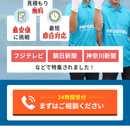
見積もり
無料
最短
最安値
即日対応
に挑戦
フジテレビ
朝日新聞
神奈川新聞
などで特集されました！