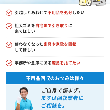
引越しとあわせて
不用品を処分
したい
粗大ゴミを
自宅まで引き取り
に
来てほしい
使わなくなった
家具や家電を回収
してほしい
事務所や倉庫にある
廃品を捨てたい
不用品回収のお悩みは様々
ご自身で悩まず、
まずは回収業者に
ご相談を。