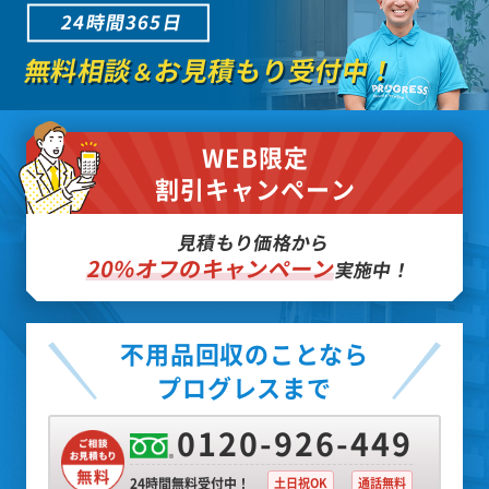
24時間365日
無料相談
お見積もり受付中！
＆
WEB限定
割引キャンペーン
見積もり価格から
20%オフのキャンペーン
実施中！
不用品回収のことなら
プログレスまで
0120-926-449
24時間無料受付中！
土日祝OK
通話無料