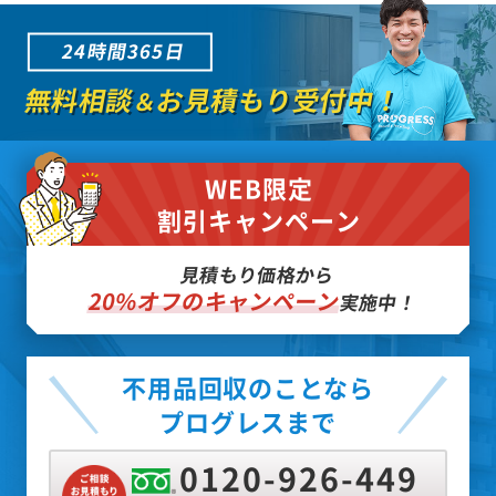
24時間365日
無料相談
お見積もり受付中！
＆
WEB限定
割引キャンペーン
見積もり価格から
20%オフのキャンペーン
実施中！
不用品回収のことなら
プログレスまで
0120-926-449