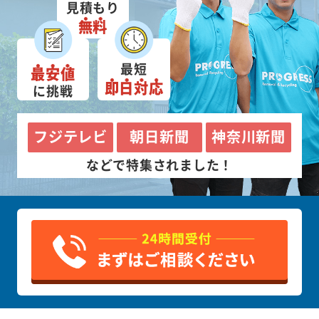
見積もり
無料
最短
最安値
即日対応
に挑戦
フジテレビ
朝日新聞
神奈川新聞
などで特集されました！