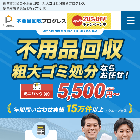
熊本市北区の不用品回収・粗大ゴミ処分業者プログレス
家具家電や廃品を格安で引取
20%
OFF
キャンペーン中
熊本県熊本市北区の