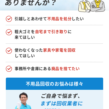
ありませんか？
引越しとあわせて
不用品を処分
したい
粗大ゴミを
自宅まで引き取り
に
来てほしい
使わなくなった
家具や家電を回収
してほしい
事務所や倉庫にある
廃品を捨てたい
不用品回収のお悩みは様々
ご自身で悩まず、
まずは回収業者に