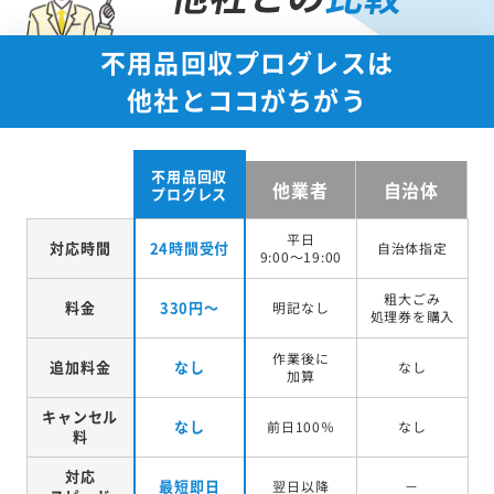
不用品回収プログレスは
他社とココがちがう
不用品回収
他業者
自治体
プログレス
平日
対応時間
24時間受付
自治体指定
9:00～19:00
粗大ごみ
料金
330円～
明記なし
処理券を
購入
作業後に
追加料金
なし
なし
加算
キャンセル
なし
前日100％
なし
料
対応
最短即日
翌日以降
－