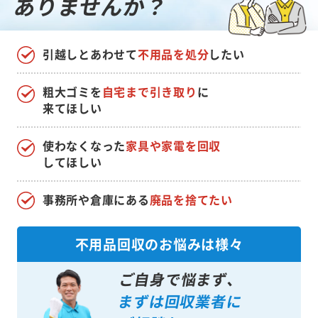
ありませんか？
引越しとあわせて
不用品を処分
したい
粗大ゴミを
自宅まで引き取り
に
来てほしい
使わなくなった
家具や家電を回収
してほしい
事務所や倉庫にある
廃品を捨てたい
不用品回収のお悩みは様々
ご自身で悩まず、
まずは回収業者に