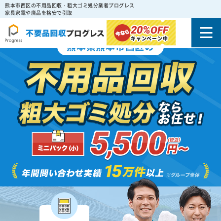
熊本市西区の不用品回収・粗大ゴミ処分業者プログレス
家具家電や廃品を格安で引取
20%
OFF
キャンペーン中
熊本県熊本市西区の