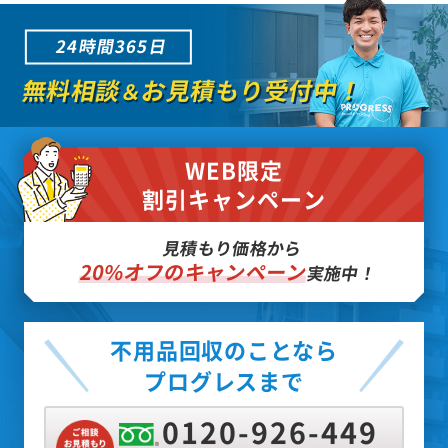
24時間365日
無料相談
お見積もり受付中！
＆
WEB限定
割引キャンペーン
見積もり価格から
20%オフのキャンペーン
実施中！
不用品回収のことなら
プログレスまで
0120-926-449