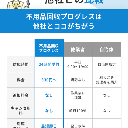
不用品回収プログレスは
他社とココがちがう
不用品回収
他業者
自治体
プログレス
平日
対応時間
24時間受付
自治体指定
9:00～19:00
粗大ごみ
料金
330円～
明記なし
処理券を
購入
作業後に
追加料金
なし
なし
加算
キャンセル
なし
前日100％
なし
料
対応
最短即日
翌日以降
－