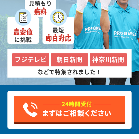
見積もり
無料
最短
最安値
即日対応
に挑戦
フジテレビ
朝日新聞
神奈川新聞
などで特集されました！