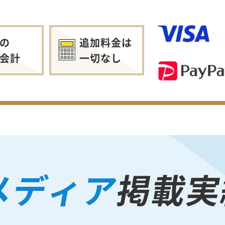
の
追加料金は
会計
一切なし
メディア
掲載実