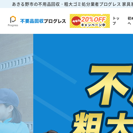
あきる野市の不用品回収・粗大ゴミ処分業者プログレス
家具
20%
OFF
トッ
初
プ
へ
キャンペーン中