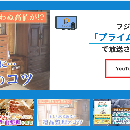
フ
「プライ
で放送