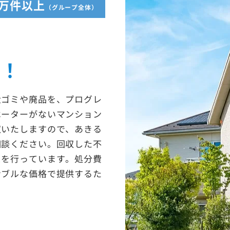
5万件以上
（グループ全体）
収！
大ゴミや廃品を、プログレ
ベーターがないマンション
収いたしますので、あきる
相談ください。回収した不
スを行っています。処分費
ナブルな価格で提供するた