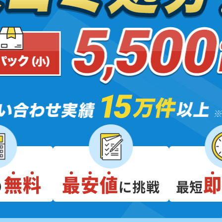
無料
最安値
り
に挑戦
最短