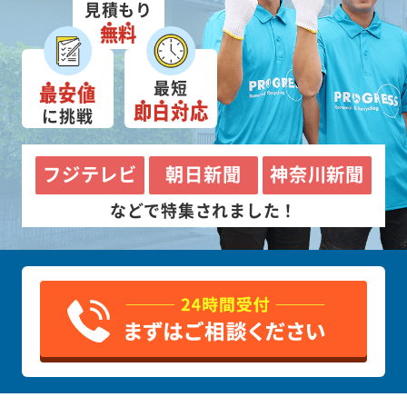
見積もり
無料
最短
最安値
即日対応
に挑戦
フジテレビ
朝日新聞
神奈川新聞
などで特集されました！