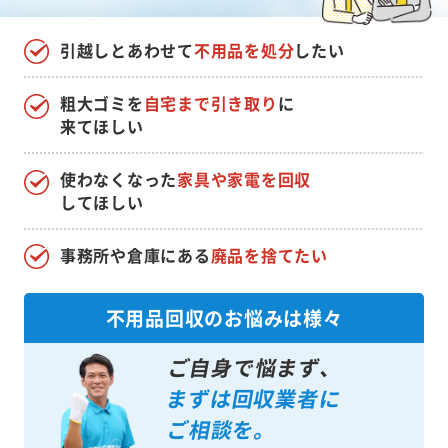
引越しとあわせて
不用品を処分
したい
粗大ゴミを
自宅まで引き取り
に
来てほしい
使わなくなった
家具や家電を回収
してほしい
事務所や倉庫にある
廃品を捨てたい
不用品回収のお悩みは様々
ご自身で悩まず、
まずは回収業者に
ご相談を。