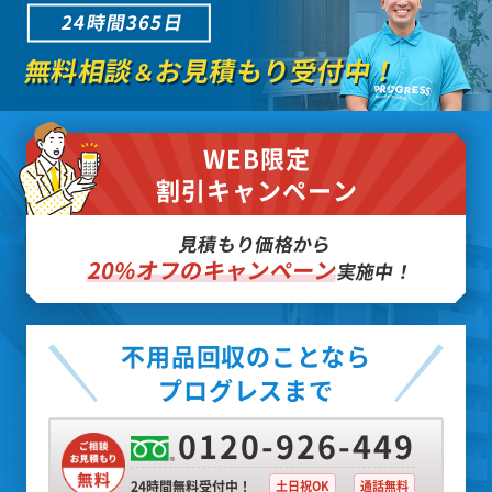
24時間365日
無料相談
お見積もり受付中！
＆
WEB限定
割引キャンペーン
見積もり価格から
20%オフのキャンペーン
実施中！
不用品回収のことなら
プログレスまで
0120-926-449
24時間無料受付中！
土日祝OK
通話無料