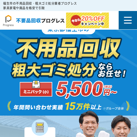
福生市の不用品回収・粗大ゴミ処分業者プログレス
家具家電や廃品を格安で引取
20%
OFF
キャンペーン中
東京都福生市の