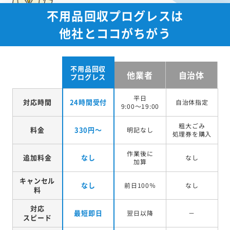
不用品回収プログレスは
他社とココがちがう
不用品回収
他業者
自治体
プログレス
平日
対応時間
24時間受付
自治体指定
9:00～19:00
粗大ごみ
料金
330円～
明記なし
処理券を
購入
作業後に
追加料金
なし
なし
加算
キャンセル
なし
前日100％
なし
料
対応
最短即日
翌日以降
－
スピード