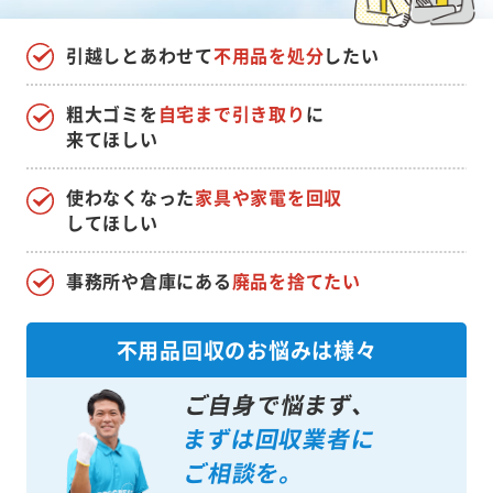
引越しとあわせて
不用品を処分
したい
粗大ゴミを
自宅まで引き取り
に
来てほしい
使わなくなった
家具や家電を回収
してほしい
事務所や倉庫にある
廃品を捨てたい
不用品回収のお悩みは様々
ご自身で悩まず、
まずは回収業者に
ご相談を。