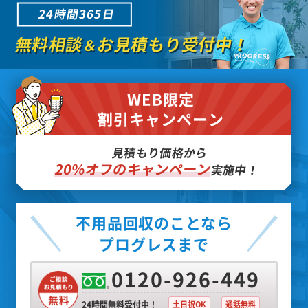
24時間365日
無料相談
お見積もり受付中！
＆
WEB限定
割引キャンペーン
見積もり価格から
20%オフのキャンペーン
実施中！
不用品回収のことなら
プログレスまで
0120-926-449
24時間無料受付中！
土日祝OK
通話無料