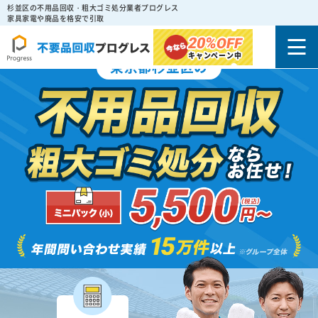
杉並区の不用品回収・粗大ゴミ処分業者プログレス
家具家電や廃品を格安で引取
20%
OFF
キャンペーン中
東京都杉並区の