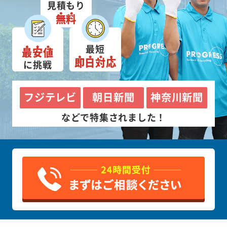
見積もり
無料
最短
最安値
即日対応
に挑戦
フジテレビ
朝日新聞
神奈川新聞
などで特集されました！